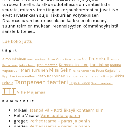
turbovaihteella. Jo alkua odotellessa oli viihteellistä
seurata, miten viime tingan korjaushommat sujuvat. Ne
eivät arvatenkaan suju. Tikkurilan Polyteknisen
Draamaseuran historiassakaan kaikki ei ole mennyt
suunnitelmien mukaan. Menneisyyden kömmähdyksistä
sanaleikittelee…
Lue koko juttu
tägit
Frenckell
Aimo Räsänen
Esa Latva-Äijö
Auvo Vihro
Arttu Ratinen
Janne
Komediateatteri
Lari Halme
Jyrki Mänttäri
marika
Kallioniemi
Jukka Leisti
Miia Selin
Mari Turunen
vapaavuori
Petra Karjalainen
mika honkanen
Risto Korhonen
Sirkku
Pyynikin kesäteatteri
Samuel Harjanne
Samuli Muje
Tampereen teatteri
Peltola
Teija Auvinen
Tommi Auvinen
TTT
Ville Majamaa
Kommentit
Mikael
:
Isänpäivä – Kotiläksyä kohtaamisiin
Heljä Vasara
:
Varissuolla räpäten
greger
:
Perhedraama – paras ja pahin
greger
:
Perhedraama – paras ja pahin