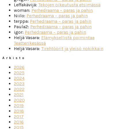
Leffakävijä
:
Tekojen oikeutusta etsimässä
woman
:
Perhedraama – paras ja pahin
Niilo
:
Perhedraama – paras ja pahin
terppa
:
Perhedraama – paras ja pahin
Paula2
:
Perhedraama – paras ja pahin
igor
:
Perhedraama – paras ja pahin
Heljä Vasara
:
Elämyksellistä poimintaa
Teatterikesässä
Heljä Vasara
:
Tirehtöörit ja yleisö nokikkain
Arkisto
2026
2025
2024
2023
2022
2021
2020
2019
2018
2017
2016
2015