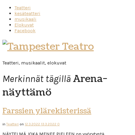
Teatteri
kesäteatteri
musikaali
Elokuvat
Facebook
Tampester
Teatro
Teatteri, musikaalit, elokuvat
Arena-
Merkinnät tägillä
näyttämö
Farssien ylärekisterissä
in
Teatteri
on
12.3.2022
13.3.2022
0
NÄYTELMÄ JOKA MENEE PIELEEN on vyörytystä