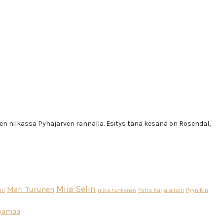
ren nilkassa Pyhäjärven rannalla. Esitys tänä kesänä on Rosendal,
Miia Selin
Mari Turunen
ri
Petra Karjalainen
Pyynikin
mika honkanen
ajamaa