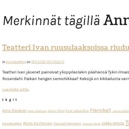
Ann
Merkinnät tägillä
Teatteri Ivan ruusulaaksoissa riud
in
kesäteatteri
on
13.7.2022
13.7.2022
0
Teatteri Ivan jäsenet painoivat ylioppilaslakin päähänsä Tykin ilm
Rosendahl. Paikan hengen semiotiikkaa? Keksijä on kikkailusta v
Lue koko juttu
tägit
Frenckell
Aimo Räsänen
Esa Latva-Äijö
Auvo Vihro
Arttu Ratinen
Janne Kalli
T
Risto Korhonen
Sirkku Peltola
kesäteatteri
Samuel Harjanne
Samuli Muje