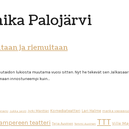
ika Palojärvi
utaan ja riemuitaan
aisutaidon lukiosta muutama vuosi sitten. Nyt he tekevät sen Jalkasaa
armaan innostuneempi kuin…
Komediateatteri
Lari Halme
Jyrki Mänttäri
marika vapaavuo
oniemi
Jukka Leisti
TTT
ampereen teatteri
Ville M
Teija Auvinen
Tommi Auvinen