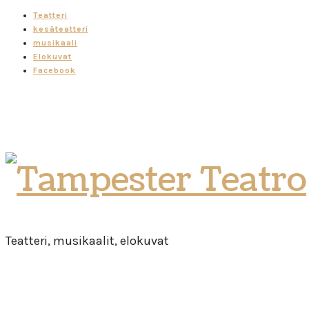
Teatteri
kesäteatteri
musikaali
Elokuvat
Facebook
Tampester
Teatro
Teatteri, musikaalit, elokuvat