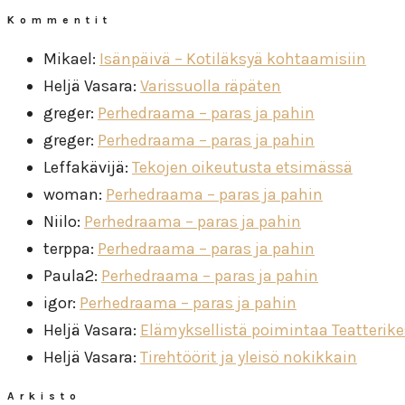
Kommentit
Mikael
:
Isänpäivä – Kotiläksyä kohtaamisiin
Heljä Vasara
:
Varissuolla räpäten
greger
:
Perhedraama – paras ja pahin
greger
:
Perhedraama – paras ja pahin
Leffakävijä
:
Tekojen oikeutusta etsimässä
woman
:
Perhedraama – paras ja pahin
Niilo
:
Perhedraama – paras ja pahin
terppa
:
Perhedraama – paras ja pahin
Paula2
:
Perhedraama – paras ja pahin
igor
:
Perhedraama – paras ja pahin
Heljä Vasara
:
Elämyksellistä poimintaa Teatterik
Heljä Vasara
:
Tirehtöörit ja yleisö nokikkain
Arkisto