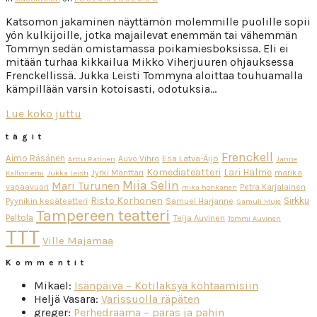
Katsomon jakaminen näyttämön molemmille puolille sopii
yön kulkijoille, jotka majailevat enemmän tai vähemmän
Tommyn sedän omistamassa poikamiesboksissa. Eli ei
mitään turhaa kikkailua Mikko Viherjuuren ohjauksessa
Frenckellissä. Jukka Leisti Tommyna aloittaa touhuamalla
kämpillään varsin kotoisasti, odotuksia…
Lue koko juttu
tägit
Frenckell
Aimo Räsänen
Esa Latva-Äijö
Auvo Vihro
Arttu Ratinen
Janne
Komediateatteri
Lari Halme
Jyrki Mänttäri
marika
Kallioniemi
Jukka Leisti
Miia Selin
Mari Turunen
vapaavuori
Petra Karjalainen
mika honkanen
Risto Korhonen
Sirkku
Pyynikin kesäteatteri
Samuel Harjanne
Samuli Muje
Tampereen teatteri
Peltola
Teija Auvinen
Tommi Auvinen
TTT
Ville Majamaa
Kommentit
Mikael
:
Isänpäivä – Kotiläksyä kohtaamisiin
Heljä Vasara
:
Varissuolla räpäten
greger
:
Perhedraama – paras ja pahin