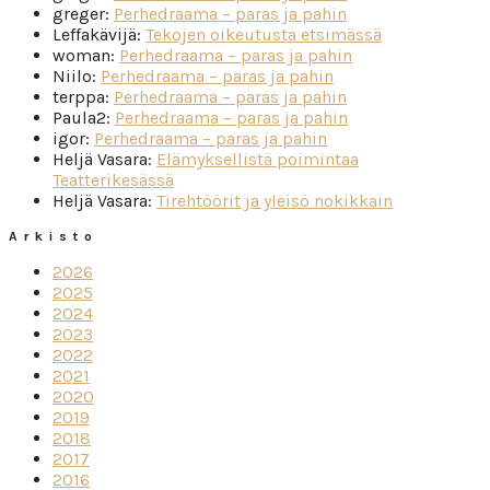
greger
:
Perhedraama – paras ja pahin
Leffakävijä
:
Tekojen oikeutusta etsimässä
woman
:
Perhedraama – paras ja pahin
Niilo
:
Perhedraama – paras ja pahin
terppa
:
Perhedraama – paras ja pahin
Paula2
:
Perhedraama – paras ja pahin
igor
:
Perhedraama – paras ja pahin
Heljä Vasara
:
Elämyksellistä poimintaa
Teatterikesässä
Heljä Vasara
:
Tirehtöörit ja yleisö nokikkain
Arkisto
2026
2025
2024
2023
2022
2021
2020
2019
2018
2017
2016