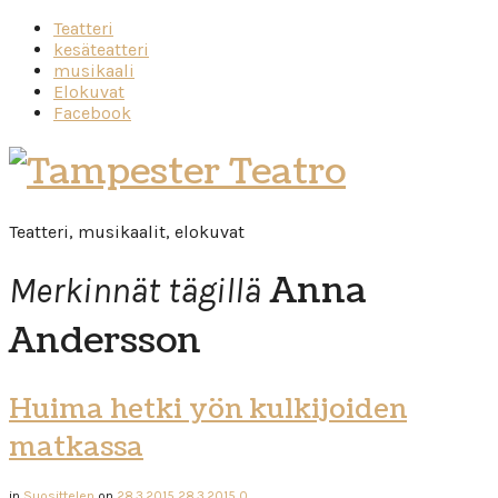
Teatteri
kesäteatteri
musikaali
Elokuvat
Facebook
Tampester
Teatro
Teatteri, musikaalit, elokuvat
Anna
Merkinnät tägillä
Andersson
Huima hetki yön kulkijoiden
matkassa
in
Suosittelen
on
28.3.2015
28.3.2015
0