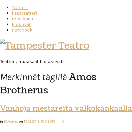
Teatteri
kesäteatteri
musikaali
Elokuvat
Facebook
Tampester
Teatro
Teatteri, musikaalit, elokuvat
Amos
Merkinnät tägillä
Brotherus
Vanhoja mestareita valkokankaalla
in
Elokuvat
on
19.12.2018
10.3.2019
0