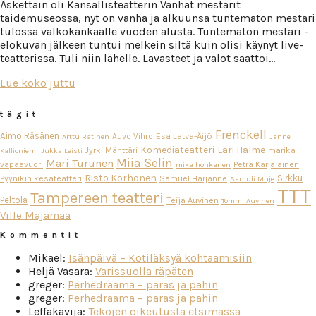
Äskettäin oli Kansallisteatterin Vanhat mestarit
taidemuseossa, nyt on vanha ja alkuunsa tuntematon mestari
tulossa valkokankaalle vuoden alusta. Tuntematon mestari -
elokuvan jälkeen tuntui melkein siltä kuin olisi käynyt live-
teatterissa. Tuli niin lähelle. Lavasteet ja valot saattoi…
Lue koko juttu
tägit
Frenckell
Aimo Räsänen
Esa Latva-Äijö
Auvo Vihro
Arttu Ratinen
Janne
Komediateatteri
Lari Halme
Jyrki Mänttäri
marika
Kallioniemi
Jukka Leisti
Miia Selin
Mari Turunen
vapaavuori
Petra Karjalainen
mika honkanen
Risto Korhonen
Sirkku
Pyynikin kesäteatteri
Samuel Harjanne
Samuli Muje
TTT
Tampereen teatteri
Peltola
Teija Auvinen
Tommi Auvinen
Ville Majamaa
Kommentit
Mikael
:
Isänpäivä – Kotiläksyä kohtaamisiin
Heljä Vasara
:
Varissuolla räpäten
greger
:
Perhedraama – paras ja pahin
greger
:
Perhedraama – paras ja pahin
Leffakävijä
:
Tekojen oikeutusta etsimässä