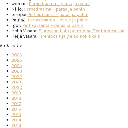
woman
:
Perhedraama – paras ja pahin
Niilo
:
Perhedraama – paras ja pahin
terppa
:
Perhedraama – paras ja pahin
Paula2
:
Perhedraama – paras ja pahin
igor
:
Perhedraama – paras ja pahin
Heljä Vasara
:
Elämyksellistä poimintaa Teatterikesässä
Heljä Vasara
:
Tirehtöörit ja yleisö nokikkain
Arkisto
2026
2025
2024
2023
2022
2021
2020
2019
2018
2017
2016
2015
2014
2013