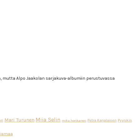
ja, mutta Alpo Jaakolan sarjakuva-albumiin perustuvassa
Miia Selin
Mari Turunen
ri
Petra Karjalainen
Pyynikin
mika honkanen
ajamaa