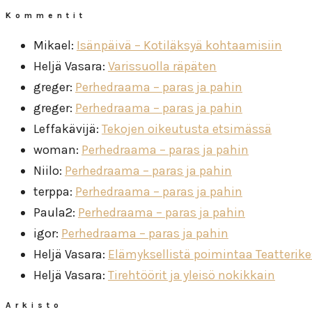
Kommentit
Mikael
:
Isänpäivä – Kotiläksyä kohtaamisiin
Heljä Vasara
:
Varissuolla räpäten
greger
:
Perhedraama – paras ja pahin
greger
:
Perhedraama – paras ja pahin
Leffakävijä
:
Tekojen oikeutusta etsimässä
woman
:
Perhedraama – paras ja pahin
Niilo
:
Perhedraama – paras ja pahin
terppa
:
Perhedraama – paras ja pahin
Paula2
:
Perhedraama – paras ja pahin
igor
:
Perhedraama – paras ja pahin
Heljä Vasara
:
Elämyksellistä poimintaa Teatterik
Heljä Vasara
:
Tirehtöörit ja yleisö nokikkain
Arkisto