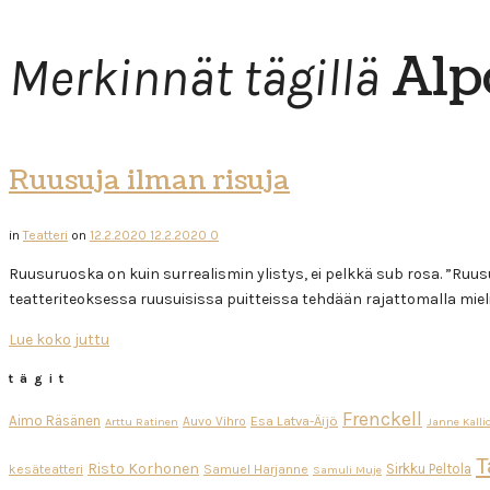
Alp
Merkinnät tägillä
Ruusuja ilman risuja
in
Teatteri
on
12.2.2020
12.2.2020
0
Ruusuruoska on kuin surrealismin ylistys, ei pelkkä sub rosa. ”Ru
teatteriteoksessa ruusuisissa puitteissa tehdään rajattomalla miel
Lue koko juttu
tägit
Frenckell
Aimo Räsänen
Esa Latva-Äijö
Auvo Vihro
Arttu Ratinen
Janne Kalli
T
Risto Korhonen
Sirkku Peltola
kesäteatteri
Samuel Harjanne
Samuli Muje