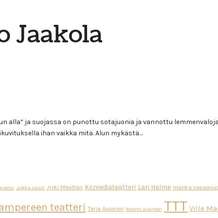
o Jaakola
usun alla” ja suojassa on punottu sotajuonia ja vannottu lemmenvalo
ikuvituksella ihan vaikka mitä. Alun mykästä…
Komediateatteri
Lari Halme
Jyrki Mänttäri
marika vapaavuo
oniemi
Jukka Leisti
TTT
ampereen teatteri
Ville M
Teija Auvinen
Tommi Auvinen