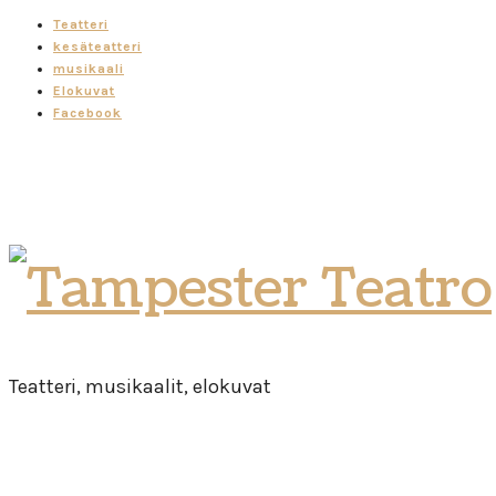
Teatteri
kesäteatteri
musikaali
Elokuvat
Facebook
Tampester
Teatro
Teatteri, musikaalit, elokuvat