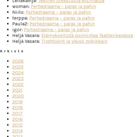
Leffakävijä
:
Tekojen oikeutusta etsimässä
woman
:
Perhedraama – paras ja pahin
Niilo
:
Perhedraama – paras ja pahin
terppa
:
Perhedraama – paras ja pahin
Paula2
:
Perhedraama – paras ja pahin
igor
:
Perhedraama – paras ja pahin
Heljä Vasara
:
Elämyksellistä poimintaa Teatterikesässä
Heljä Vasara
:
Tirehtöörit ja yleisö nokikkain
Arkisto
2026
2025
2024
2023
2022
2021
2020
2019
2018
2017
2016
2015
2014
2013