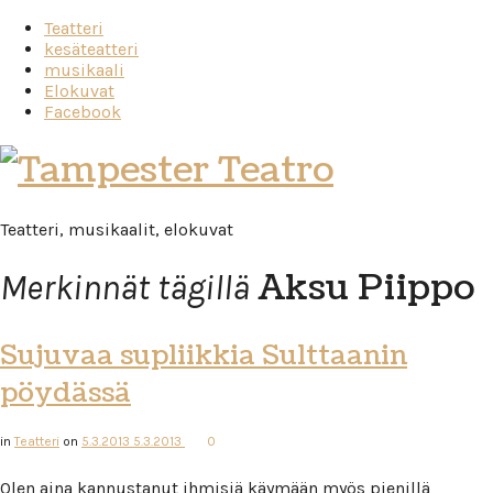
Teatteri
kesäteatteri
musikaali
Elokuvat
Facebook
Tampester
Teatro
Teatteri, musikaalit, elokuvat
Aksu Piippo
Merkinnät tägillä
Sujuvaa supliikkia Sulttaanin
pöydässä
in
Teatteri
on
5.3.2013
5.3.2013
0
Olen aina kannustanut ihmisiä käymään myös pienillä