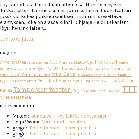
näyttämöillä ja harrastajateattereissa. Niin teen nytkin.
Tukkateatteri Tammelassa on juuri sellainen huoneteatteri,
jossa voi kokea poikkeuksellisen, intiimin, säväyttävän
elämyksen, joka on ajassa kiinni. Ohjaaja Heidi Lakaniemi
löysi helsinkiläisen…
Lue koko juttu
tägit
Frenckell
Aimo Räsänen
Esa Latva-Äijö
Auvo Vihro
Arttu Ratinen
Janne
Komediateatteri
Lari Halme
Jyrki Mänttäri
marika
Kallioniemi
Jukka Leisti
Miia Selin
Mari Turunen
vapaavuori
Petra Karjalainen
mika honkanen
Risto Korhonen
Sirkku
Pyynikin kesäteatteri
Samuel Harjanne
Samuli Muje
TTT
Tampereen teatteri
Peltola
Teija Auvinen
Tommi Auvinen
Ville Majamaa
Kommentit
Mikael
:
Isänpäivä – Kotiläksyä kohtaamisiin
Heljä Vasara
:
Varissuolla räpäten
greger
:
Perhedraama – paras ja pahin
greger
:
Perhedraama – paras ja pahin