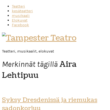
Teatteri
kesäteatteri
musikaali
Elokuvat
Facebook
Tampester
Teatro
Teatteri, musikaalit, elokuvat
Aira
Merkinnät tägillä
Lehtipuu
Syksy Dresdenissä ja riemukas
sadonkorjuu