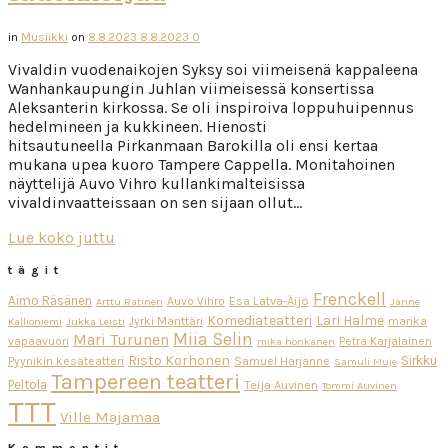
in
Musiikki
on
8.8.2023
8.8.2023
0
Vivaldin vuodenaikojen Syksy soi viimeisenä kappaleena
Wanhankaupungin Juhlan viimeisessä konsertissa
Aleksanterin kirkossa. Se oli inspiroiva loppuhuipennus
hedelmineen ja kukkineen. Hienosti
hitsautuneella Pirkanmaan Barokilla oli ensi kertaa
mukana upea kuoro Tampere Cappella. Monitahoinen
näyttelijä Auvo Vihro kullankimalteisissa
vivaldinvaatteissaan on sen sijaan ollut…
Lue koko juttu
tägit
Frenckell
Aimo Räsänen
Esa Latva-Äijö
Auvo Vihro
Arttu Ratinen
Janne
Komediateatteri
Lari Halme
Jyrki Mänttäri
marika
Kallioniemi
Jukka Leisti
Miia Selin
Mari Turunen
vapaavuori
Petra Karjalainen
mika honkanen
Risto Korhonen
Sirkku
Pyynikin kesäteatteri
Samuel Harjanne
Samuli Muje
Tampereen teatteri
Peltola
Teija Auvinen
Tommi Auvinen
TTT
Ville Majamaa
Kommentit