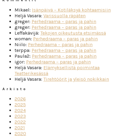
Mikael
:
Isänpäivä – Kotiläksyä kohtaamisiin
Heljä Vasara
:
Varissuolla räpäten
greger
:
Perhedraama – paras ja pahin
greger
:
Perhedraama – paras ja pahin
Leffakävijä
:
Tekojen oikeutusta etsimässä
woman
:
Perhedraama – paras ja pahin
Niilo
:
Perhedraama – paras ja pahin
terppa
:
Perhedraama – paras ja pahin
Paula2
:
Perhedraama – paras ja pahin
igor
:
Perhedraama – paras ja pahin
Heljä Vasara
:
Elämyksellistä poimintaa
Teatterikesässä
Heljä Vasara
:
Tirehtöörit ja yleisö nokikkain
Arkisto
2026
2025
2024
2023
2022
2021
2020