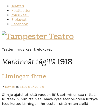
Teatteri
kesäteatteri
musikaali
Elokuvat
Facebook
Tampester
Teatro
Teatteri, musikaalit, elokuvat
1918
Merkinnät tägillä
Limingan ihme
in
Teatteri
on
2.4.2018
2.4.2018
0
Olin jo ajatellut, että vuoden 1918 sotiminen saa riittää.
Riittääkin, nimittäin seuraava kyseiseen vuoteen liittyvä
teos kertoo Limingan ihmeestä – siitä miten siellä