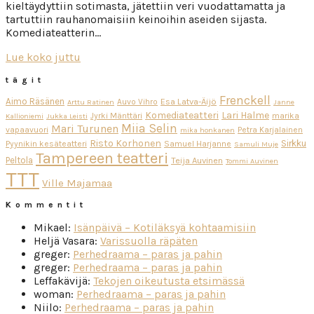
kieltäydyttiin sotimasta, jätettiin veri vuodattamatta ja
tartuttiin rauhanomaisiin keinoihin aseiden sijasta.
Komediateatterin…
Lue koko juttu
tägit
Frenckell
Aimo Räsänen
Esa Latva-Äijö
Auvo Vihro
Arttu Ratinen
Janne
Komediateatteri
Lari Halme
Jyrki Mänttäri
marika
Kallioniemi
Jukka Leisti
Miia Selin
Mari Turunen
vapaavuori
Petra Karjalainen
mika honkanen
Risto Korhonen
Sirkku
Pyynikin kesäteatteri
Samuel Harjanne
Samuli Muje
Tampereen teatteri
Peltola
Teija Auvinen
Tommi Auvinen
TTT
Ville Majamaa
Kommentit
Mikael
:
Isänpäivä – Kotiläksyä kohtaamisiin
Heljä Vasara
:
Varissuolla räpäten
greger
:
Perhedraama – paras ja pahin
greger
:
Perhedraama – paras ja pahin
Leffakävijä
:
Tekojen oikeutusta etsimässä
woman
:
Perhedraama – paras ja pahin
Niilo
:
Perhedraama – paras ja pahin