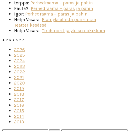
terppa
:
Perhedraama – paras ja pahin
Paula2
:
Perhedraama – paras ja pahin
igor
:
Perhedraama – paras ja pahin
Heljä Vasara
:
Elämyksellistä poimintaa
Teatterikesässä
Heljä Vasara
:
Tirehtöörit ja yleisö nokikkain
Arkisto
2026
2025
2024
2023
2022
2021
2020
2019
2018
2017
2016
2015
2014
2013