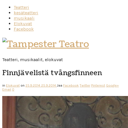
Teatteri
kesäteatteri
musikaali
Elokuvat
Facebook
Tampester
Teatro
Teatteri, musikaalit, elokuvat
Finnjävelistä tvångsfinneen
in
Elokuvat
on
25.9.2014
25.9.2014
Jaa
Facebook
Twitter
Pinterest
Google+
Email
0