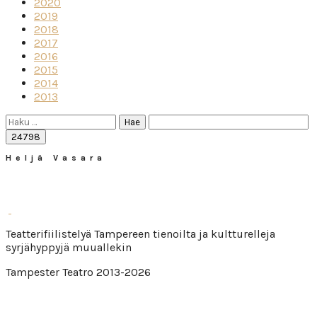
2020
2019
2018
2017
2016
2015
2014
2013
Haku:
Heljä Vasara
Teatterifiilistelyä Tampereen tienoilta ja kultturelleja
syrjähyppyjä muuallekin
Tampester Teatro 2013-2026