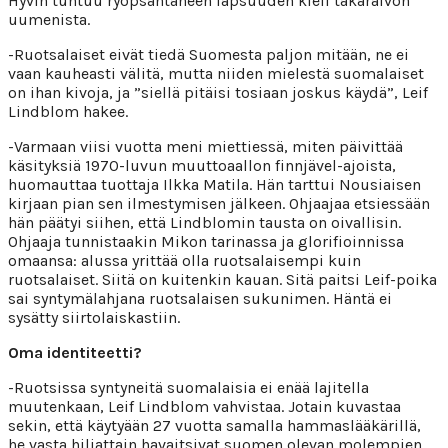
Hyvin tuntuu ryöpsähtäneen lapsuuden kieli takaraivon
uumenista.
-Ruotsalaiset eivät tiedä Suomesta paljon mitään, ne ei
vaan kauheasti välitä, mutta niiden mielestä suomalaiset
on ihan kivoja, ja ”siellä pitäisi tosiaan joskus käydä”, Leif
Lindblom hakee.
-Varmaan viisi vuotta meni miettiessä, miten päivittää
käsityksiä 1970-luvun muuttoaallon finnjävel-ajoista,
huomauttaa tuottaja Ilkka Matila. Hän tarttui Nousiaisen
kirjaan pian sen ilmestymisen jälkeen. Ohjaajaa etsiessään
hän päätyi siihen, että Lindblomin tausta on oivallisin.
Ohjaaja tunnistaakin Mikon tarinassa ja glorifioinnissa
omaansa: alussa yrittää olla ruotsalaisempi kuin
ruotsalaiset. Siitä on kuitenkin kauan. Sitä paitsi Leif-poika
sai syntymälahjana ruotsalaisen sukunimen. Häntä ei
sysätty siirtolaiskastiin.
Oma identiteetti?
-Ruotsissa syntyneitä suomalaisia ei enää lajitella
muutenkaan, Leif Lindblom vahvistaa. Jotain kuvastaa
sekin, että käytyään 27 vuotta samalla hammaslääkärillä,
he vasta hiljattain havaitsivat suomen olevan molempien