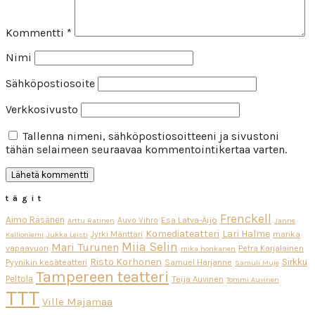
Kommentti
*
Nimi
Sähköpostiosoite
Verkkosivusto
Tallenna nimeni, sähköpostiosoitteeni ja sivustoni
tähän selaimeen seuraavaa kommentointikertaa varten.
tägit
Frenckell
Aimo Räsänen
Esa Latva-Äijö
Auvo Vihro
Arttu Ratinen
Janne
Komediateatteri
Lari Halme
Jyrki Mänttäri
marika
Kallioniemi
Jukka Leisti
Miia Selin
Mari Turunen
vapaavuori
Petra Karjalainen
mika honkanen
Risto Korhonen
Sirkku
Pyynikin kesäteatteri
Samuel Harjanne
Samuli Muje
Tampereen teatteri
Peltola
Teija Auvinen
Tommi Auvinen
TTT
Ville Majamaa