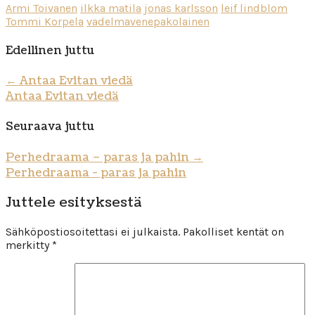
Armi Toivanen
ilkka matila
jonas karlsson
leif lindblom
Tommi Korpela
vadelmavenepakolainen
Edellinen juttu
←
Antaa Evitan viedä
Antaa Evitan viedä
Seuraava juttu
Perhedraama – paras ja pahin
→
Perhedraama - paras ja pahin
Juttele esityksestä
Sähköpostiosoitettasi ei julkaista.
Pakolliset kentät on
merkitty
*