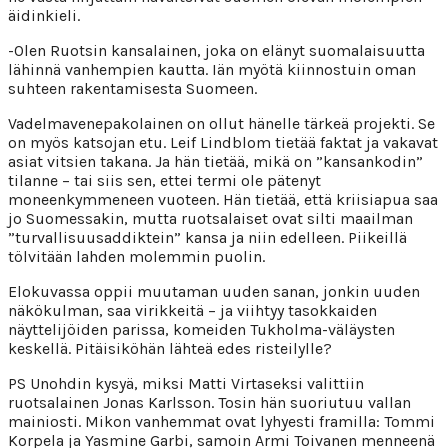
äidinkieli.
-Olen Ruotsin kansalainen, joka on elänyt suomalaisuutta
lähinnä vanhempien kautta. Iän myötä kiinnostuin oman
suhteen rakentamisesta Suomeen.
Vadelmavenepakolainen on ollut hänelle tärkeä projekti. Se
on myös katsojan etu. Leif Lindblom tietää faktat ja vakavat
asiat vitsien takana. Ja hän tietää, mikä on ”kansankodin”
tilanne – tai siis sen, ettei termi ole pätenyt
moneenkymmeneen vuoteen. Hän tietää, että kriisiapua saa
jo Suomessakin, mutta ruotsalaiset ovat silti maailman
”turvallisuusaddiktein” kansa ja niin edelleen. Piikeillä
tölvitään lahden molemmin puolin.
Elokuvassa oppii muutaman uuden sanan, jonkin uuden
näkökulman, saa virikkeitä – ja viihtyy tasokkaiden
näyttelijöiden parissa, komeiden Tukholma-väläysten
keskellä. Pitäisiköhän lähteä edes risteilylle?
PS Unohdin kysyä, miksi Matti Virtaseksi valittiin
ruotsalainen Jonas Karlsson. Tosin hän suoriutuu vallan
mainiosti. Mikon vanhemmat ovat lyhyesti framilla: Tommi
Korpela ja Yasmine Garbi, samoin Armi Toivanen menneenä