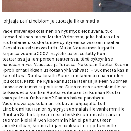
ohjaaja Leif Lindblom ja tuottaja ilkka matila
Vadelmavenepakolainen on nyt myös elokuvana, tuo
komediallinen tarina Mikko Virtasesta, joka haluaa olla
ruotsalainen, koska tuntee syntyneensä väärään maahan.
Kansallisuustransvestiitti. Miika Nousiainen kirjoitti
kirjansa vuonna 2007, näytelmää on esitetty Kom-
teatterissa ja Tampereen Teatterissa, tänä syksynä se
nähdään myös Vaasassa ja Turussa. Näköjään Ruotsi-Suomi
-problematiikkaan uskotaan yhä vahvasti – Suomesta käsin
katsottuna. Ruotsalaisille Suomi on lähinnä maa muiden
joukossa. Paitsi ne kyllä kannustaa itsensä jälkeen Suomea
kansainvälisissä kilpailuissa. Siinä missä suomalaisille on
tärkeää, että kunhan Ruotsi voitetaan tai kunhan Ruotsi
vaan putoaa. Onko näin? Päätän hakea päivitystä
Vadelmavenepakolainen-elokuvan ohjaajalta Leif
Lindblomilta. Hän on syntynyt suomalaisille vanhemmille
Ruotsin Södertäljessä, missä leikkikouluun asti pärjäsi
suomen kielellä. Sen koommin hän ei puhunutkaan
äidinkieltään, kunnes hiljan hankkiutui oppitunneille.