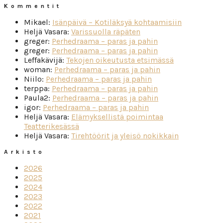
Kommentit
Mikael
:
Isänpäivä – Kotiläksyä kohtaamisiin
Heljä Vasara
:
Varissuolla räpäten
greger
:
Perhedraama – paras ja pahin
greger
:
Perhedraama – paras ja pahin
Leffakävijä
:
Tekojen oikeutusta etsimässä
woman
:
Perhedraama – paras ja pahin
Niilo
:
Perhedraama – paras ja pahin
terppa
:
Perhedraama – paras ja pahin
Paula2
:
Perhedraama – paras ja pahin
igor
:
Perhedraama – paras ja pahin
Heljä Vasara
:
Elämyksellistä poimintaa
Teatterikesässä
Heljä Vasara
:
Tirehtöörit ja yleisö nokikkain
Arkisto
2026
2025
2024
2023
2022
2021