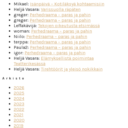
Mikael
:
Isänpäivä – Kotiläksyä kohtaamisiin
Heljä Vasara
:
Varissuolla räpäten
greger
:
Perhedraama – paras ja pahin
greger
:
Perhedraama – paras ja pahin
Leffakävijä
:
Tekojen oikeutusta etsimässä
woman
:
Perhedraama – paras ja pahin
Niilo
:
Perhedraama – paras ja pahin
terppa
:
Perhedraama – paras ja pahin
Paula2
:
Perhedraama – paras ja pahin
igor
:
Perhedraama – paras ja pahin
Heljä Vasara
:
Elämyksellistä poimintaa
Teatterikesässä
Heljä Vasara
:
Tirehtöörit ja yleisö nokikkain
Arkisto
2026
2025
2024
2023
2022
2021
2020
2019