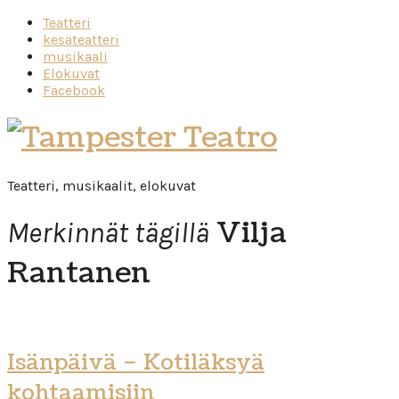
Teatteri
kesäteatteri
musikaali
Elokuvat
Facebook
Tampester
Teatro
Teatteri, musikaalit, elokuvat
Vilja
Merkinnät tägillä
Rantanen
Isänpäivä – Kotiläksyä
kohtaamisiin