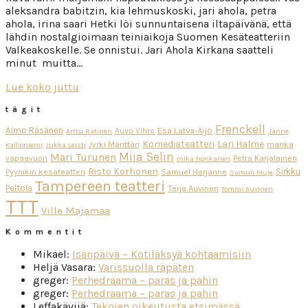
aleksandra babitzin, kia lehmuskoski, jari ahola, petra
ahola, irina saari Hetki löi sunnuntaisena iltapäivänä, että
lähdin nostalgioimaan teiniaikoja Suomen Kesäteatteriin
Valkeakoskelle. Se onnistui. Jari Ahola Kirkana saatteli
minut muitta…
Lue koko juttu
tägit
Frenckell
Aimo Räsänen
Esa Latva-Äijö
Auvo Vihro
Arttu Ratinen
Janne
Komediateatteri
Lari Halme
Jyrki Mänttäri
marika
Kallioniemi
Jukka Leisti
Miia Selin
Mari Turunen
vapaavuori
Petra Karjalainen
mika honkanen
Risto Korhonen
Sirkku
Pyynikin kesäteatteri
Samuel Harjanne
Samuli Muje
Tampereen teatteri
Peltola
Teija Auvinen
Tommi Auvinen
TTT
Ville Majamaa
Kommentit
Mikael
:
Isänpäivä – Kotiläksyä kohtaamisiin
Heljä Vasara
:
Varissuolla räpäten
greger
:
Perhedraama – paras ja pahin
greger
:
Perhedraama – paras ja pahin
Leffakävijä
:
Tekojen oikeutusta etsimässä