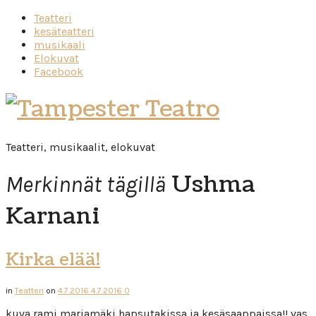
Teatteri
kesäteatteri
musikaali
Elokuvat
Facebook
Tampester
Teatro
Teatteri, musikaalit, elokuvat
Ushma
Merkinnät tägillä
Karnani
Kirka elää!
in
Teatteri
on
4.7.2016
4.7.2016
0
kuva rami marjamäki hapsutakissa ja kesäsaappaissa!! vas