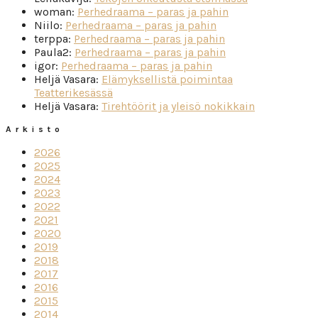
woman
:
Perhedraama – paras ja pahin
Niilo
:
Perhedraama – paras ja pahin
terppa
:
Perhedraama – paras ja pahin
Paula2
:
Perhedraama – paras ja pahin
igor
:
Perhedraama – paras ja pahin
Heljä Vasara
:
Elämyksellistä poimintaa
Teatterikesässä
Heljä Vasara
:
Tirehtöörit ja yleisö nokikkain
Arkisto
2026
2025
2024
2023
2022
2021
2020
2019
2018
2017
2016
2015
2014