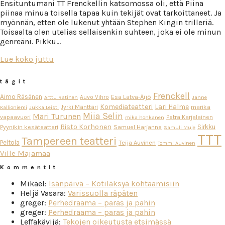
Ensituntumani TT Frenckellin katsomossa oli, että Piina
piinaa minua toisella tapaa kuin tekijät ovat tarkoittaneet. Ja
myönnän, etten ole lukenut yhtään Stephen Kingin trilleriä.
Toisaalta olen utelias sellaisenkin suhteen, joka ei ole minun
genreäni. Pikku…
Lue koko juttu
tägit
Frenckell
Aimo Räsänen
Esa Latva-Äijö
Auvo Vihro
Arttu Ratinen
Janne
Komediateatteri
Lari Halme
Jyrki Mänttäri
marika
Kallioniemi
Jukka Leisti
Miia Selin
Mari Turunen
vapaavuori
Petra Karjalainen
mika honkanen
Risto Korhonen
Sirkku
Pyynikin kesäteatteri
Samuel Harjanne
Samuli Muje
TTT
Tampereen teatteri
Peltola
Teija Auvinen
Tommi Auvinen
Ville Majamaa
Kommentit
Mikael
:
Isänpäivä – Kotiläksyä kohtaamisiin
Heljä Vasara
:
Varissuolla räpäten
greger
:
Perhedraama – paras ja pahin
greger
:
Perhedraama – paras ja pahin
Leffakävijä
:
Tekojen oikeutusta etsimässä