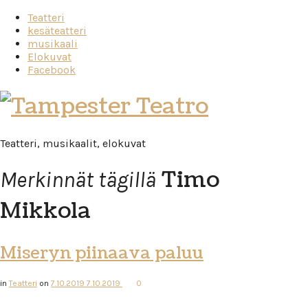
Teatteri
kesäteatteri
musikaali
Elokuvat
Facebook
Tampester
Teatro
Teatteri, musikaalit, elokuvat
Timo
Merkinnät tägillä
Mikkola
Miseryn piinaava paluu
in
Teatteri
on
7.10.2019
7.10.2019
0