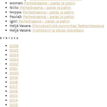
woman
:
Perhedraama – paras ja pahin
Niilo
:
Perhedraama – paras ja pahin
terppa
:
Perhedraama – paras ja pahin
Paula2
:
Perhedraama – paras ja pahin
igor
:
Perhedraama – paras ja pahin
Heljä Vasara
:
Elämyksellistä poimintaa Teatterikesässä
Heljä Vasara
:
Tirehtöörit ja yleisö nokikkain
Arkisto
2026
2025
2024
2023
2022
2021
2020
2019
2018
2017
2016
2015
2014
2013