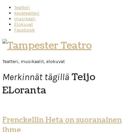
Teatteri
kesäteatteri
musikaali
Elokuvat
Facebook
Tampester
Teatro
Teatteri, musikaalit, elokuvat
Teijo
Merkinnät tägillä
ELoranta
Frenckellin Heta on suoranainen
ihme