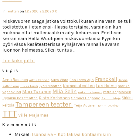
in
Teatteri
on
1.2.2020
2.2.2020
0
Niskavuoren saaga jatkaa voittokulkuaan aina vaan, se tuli
todistettua Hetan ensi-illassa torstaina, varsinkin kun
mukana ollut milleniaalikin äityi kehumaan. Edellisen
kerran näin Hella Wuolijoen niskavuorelaisia Pyynikin
pyörivässä kesäteatterissa Pyhäjärven rannalla avaran
luonnon helmassa. Siksi tuntuu…
Lue koko juttu
tägit
Frenckell
Aimo Räsänen
Esa Latva-Äijö
Auvo Vihro
Arttu Ratinen
Janne
Komediateatteri
Lari Halme
Jyrki Mänttäri
marika
Kallioniemi
Jukka Leisti
Miia Selin
Mari Turunen
vapaavuori
Petra Karjalainen
mika honkanen
Risto Korhonen
Sirkku
Pyynikin kesäteatteri
Samuel Harjanne
Samuli Muje
Tampereen teatteri
Peltola
Teija Auvinen
Tommi Auvinen
TTT
Ville Majamaa
Kommentit
Mikael
:
Isänpäivä – Kotiläksyä kohtaamisiin