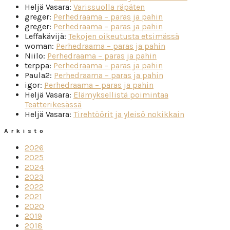
Heljä Vasara
:
Varissuolla räpäten
greger
:
Perhedraama – paras ja pahin
greger
:
Perhedraama – paras ja pahin
Leffakävijä
:
Tekojen oikeutusta etsimässä
woman
:
Perhedraama – paras ja pahin
Niilo
:
Perhedraama – paras ja pahin
terppa
:
Perhedraama – paras ja pahin
Paula2
:
Perhedraama – paras ja pahin
igor
:
Perhedraama – paras ja pahin
Heljä Vasara
:
Elämyksellistä poimintaa
Teatterikesässä
Heljä Vasara
:
Tirehtöörit ja yleisö nokikkain
Arkisto
2026
2025
2024
2023
2022
2021
2020
2019
2018