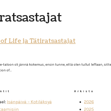
ratsastajat
f Life ja Tätiratsastajat
aloon oli jännä kokemus, ensin tunne, että olen tullut leffaan, sitte
ion of…
ntit
Arkisto
ael
:
Isänpäivä – Kotiläksyä
2026
taamisiin
2025