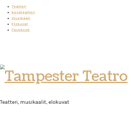
Teatteri
kesäteatteri
musikaali
Elokuvat
Facebook
Tampester
Teatro
Teatteri, musikaalit, elokuvat