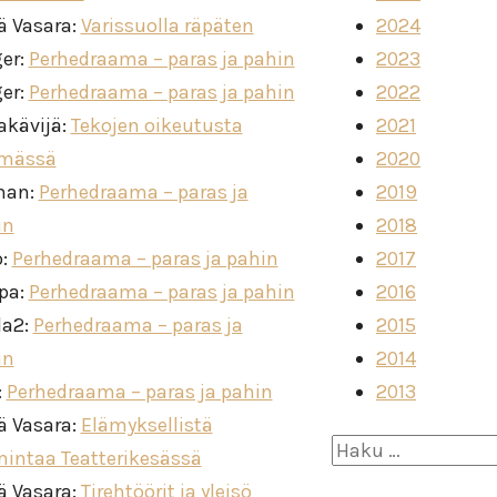
ä Vasara
:
Varissuolla räpäten
2024
ger
:
Perhedraama – paras ja pahin
2023
ger
:
Perhedraama – paras ja pahin
2022
akävijä
:
Tekojen oikeutusta
2021
imässä
2020
man
:
Perhedraama – paras ja
2019
in
2018
o
:
Perhedraama – paras ja pahin
2017
ppa
:
Perhedraama – paras ja pahin
2016
la2
:
Perhedraama – paras ja
2015
in
2014
:
Perhedraama – paras ja pahin
2013
ä Vasara
:
Elämyksellistä
Haku:
mintaa Teatterikesässä
ä Vasara
:
Tirehtöörit ja yleisö