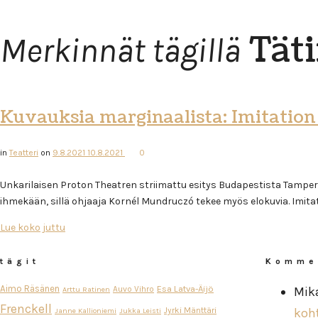
Täti
Merkinnät tägillä
Kuvauksia marginaalista: Imitation o
in
Teatteri
on
9.8.2021
10.8.2021
0
Unkarilaisen Proton Theatren striimattu esitys Budapestista Tampere-t
ihmekään, sillä ohjaaja Kornél Mundruczó tekee myös elokuvia. Imitat
Lue koko juttu
tägit
Komme
Aimo Räsänen
Esa Latva-Äijö
Auvo Vihro
Mik
Arttu Ratinen
Frenckell
Jyrki Mänttäri
koh
Janne Kallioniemi
Jukka Leisti