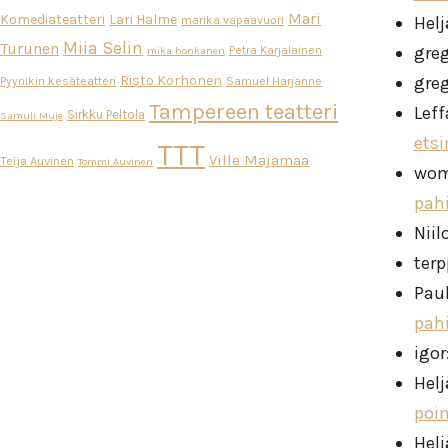
Mari
Komediateatteri
Lari Halme
Helj
marika vapaavuori
Miia Selin
Turunen
gre
Petra Karjalainen
mika honkanen
Risto Korhonen
gre
Pyynikin kesäteatteri
Samuel Harjanne
Tampereen teatteri
Leff
Sirkku Peltola
Samuli Muje
ets
TTT
Ville Majamaa
Teija Auvinen
Tommi Auvinen
wo
pah
Niil
ter
Pau
pah
igor
Helj
poi
Helj