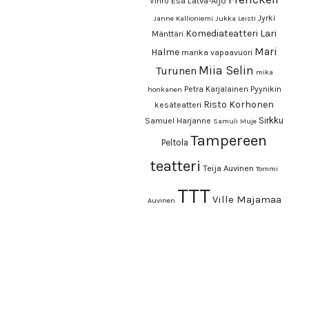
Esa Latva-Äijö
Vihro
Jyrki
Janne Kallioniemi
Jukka Leisti
Komediateatteri
Lari
Mänttäri
Mari
Halme
marika vapaavuori
Miia Selin
Turunen
mika
Petra Karjalainen
Pyynikin
honkanen
Risto Korhonen
kesäteatteri
Sirkku
Samuel Harjanne
Samuli Muje
Tampereen
Peltola
teatteri
Teija Auvinen
Tommi
TTT
Ville Majamaa
Auvinen