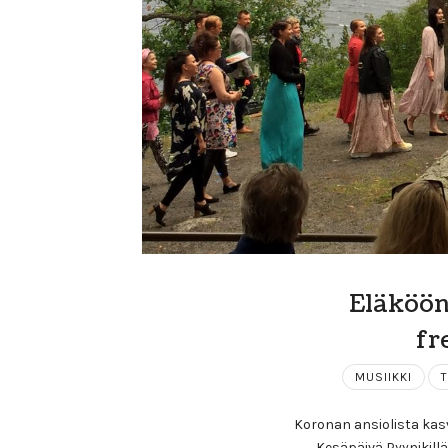
Eläköön
fr
MUSIIKKI
T
Koronan ansiolista kas
Kesäpäivä Pyynikillä