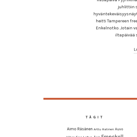
juhlittii
hyväntekeväisyysnäyt
heitti Tampereen fre
Enkelnotko. Jotain v
iltapäivää 
L
TÄGIT
Aimo Räsänen
Auvo
Arttu Ratinen
Frenckell