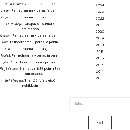
Heljä Vasara
:
Varissuolla räpäten
2024
greger
:
Perhedraama – paras ja pahin
2023
greger
:
Perhedraama – paras ja pahin
2022
Leffakävijä
:
Tekojen oikeutusta
2021
etsimässä
2020
woman
:
Perhedraama – paras ja pahin
2019
Niilo
:
Perhedraama – paras ja pahin
2018
terppa
:
Perhedraama – paras ja pahin
2017
Paula2
:
Perhedraama – paras ja pahin
2016
igor
:
Perhedraama – paras ja pahin
2015
Heljä Vasara
:
Elämyksellistä poimintaa
2014
Teatterikesässä
2013
Heljä Vasara
:
Tirehtöörit ja yleisö
nokikkain
HAKU: