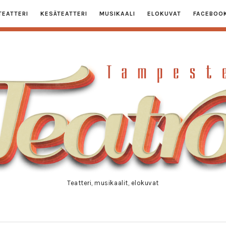
TEATTERI
KESÄTEATTERI
MUSIKAALI
ELOKUVAT
FACEBOO
ampester
eatro
Teatteri, musikaalit, elokuvat