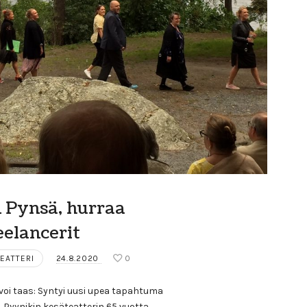
 Pynsä, hurraa
eelancerit
EATTERI
24.8.2020
0
voi taas: Syntyi uusi upea tapahtuma
. Pyynikin kesäteatterin 65 vuotta