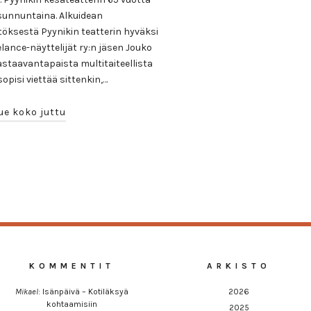
n sunnuntaina. Alkuidean
öksestä Pyynikin teatterin hyväksi
elance-näyttelijät ry:n jäsen Jouko
astaavantapaista multitaiteellista
sopisi viettää sittenkin,…
ue koko juttu
KOMMENTIT
ARKISTO
Mikael
:
Isänpäivä – Kotiläksyä
2026
kohtaamisiin
2025