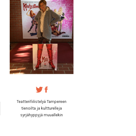
Teatterifiilistelyä Tampereen
tienoilta ja kultturelleja
syrjähyppyjä muuallekin