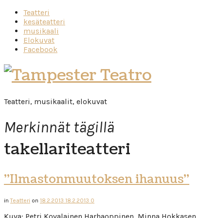
Teatteri
kesäteatteri
musikaali
Elokuvat
Facebook
Tampester
Teatro
Teatteri, musikaalit, elokuvat
Merkinnät tägillä
takellariteatteri
”Ilmastonmuutoksen ihanuus”
in
Teatteri
on
18.2.2013
18.2.2013
0
Kuva: Petri Kovalainen Harhaoppinen, Minna Hokkasen