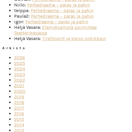
Niilo
:
Perhedraama – paras ja pahin
terppa
:
Perhedraama – paras ja pahin
Paula2
:
Perhedraama – paras ja pahin
igor
:
Perhedraama – paras ja pahin
Heljä Vasara
:
Elämyksellistä poimintaa
Teatterikesässä
Heljä Vasara
:
Tirehtöörit ja yleisö nokikkain
Arkisto
2026
2025
2024
2023
2022
2021
2020
2019
2018
2017
2016
2015
2014
2013