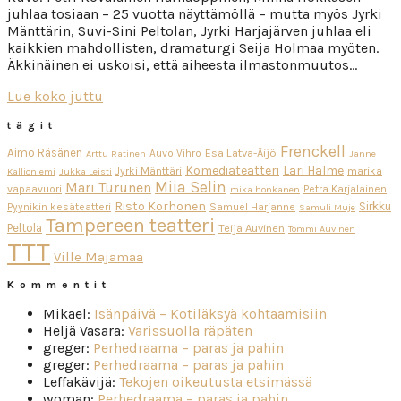
juhlaa tosiaan – 25 vuotta näyttämöllä – mutta myös Jyrki
Mänttärin, Suvi-Sini Peltolan, Jyrki Harjajärven juhlaa eli
kaikkien mahdollisten, dramaturgi Seija Holmaa myöten.
Äkkinäinen ei uskoisi, että aiheesta ilmastonmuutos…
Lue koko juttu
tägit
Frenckell
Aimo Räsänen
Esa Latva-Äijö
Auvo Vihro
Arttu Ratinen
Janne
Komediateatteri
Lari Halme
Jyrki Mänttäri
marika
Kallioniemi
Jukka Leisti
Miia Selin
Mari Turunen
vapaavuori
Petra Karjalainen
mika honkanen
Risto Korhonen
Sirkku
Pyynikin kesäteatteri
Samuel Harjanne
Samuli Muje
Tampereen teatteri
Peltola
Teija Auvinen
Tommi Auvinen
TTT
Ville Majamaa
Kommentit
Mikael
:
Isänpäivä – Kotiläksyä kohtaamisiin
Heljä Vasara
:
Varissuolla räpäten
greger
:
Perhedraama – paras ja pahin
greger
:
Perhedraama – paras ja pahin
Leffakävijä
:
Tekojen oikeutusta etsimässä
woman
:
Perhedraama – paras ja pahin