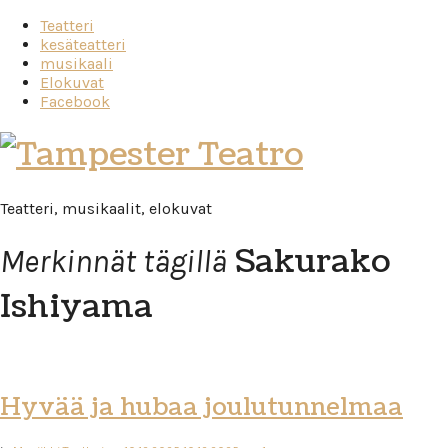
Teatteri
kesäteatteri
musikaali
Elokuvat
Facebook
Tampester
Teatro
Teatteri, musikaalit, elokuvat
Sakurako
Merkinnät tägillä
Ishiyama
Hyvää ja hubaa joulutunnelmaa