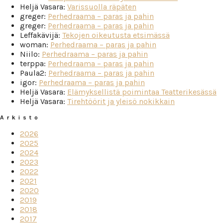
Heljä Vasara
:
Varissuolla räpäten
greger
:
Perhedraama – paras ja pahin
greger
:
Perhedraama – paras ja pahin
Leffakävijä
:
Tekojen oikeutusta etsimässä
woman
:
Perhedraama – paras ja pahin
Niilo
:
Perhedraama – paras ja pahin
terppa
:
Perhedraama – paras ja pahin
Paula2
:
Perhedraama – paras ja pahin
igor
:
Perhedraama – paras ja pahin
Heljä Vasara
:
Elämyksellistä poimintaa Teatterikesässä
Heljä Vasara
:
Tirehtöörit ja yleisö nokikkain
Arkisto
2026
2025
2024
2023
2022
2021
2020
2019
2018
2017