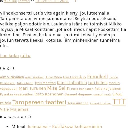
in
Musiikki
Teatteri
on
10.12.2025
10.12.2025
1
Viihdekonsertti Let´s vits again kiertyi jouluteemalla
Tampere-taloon viime sunnuntaina. Se ylitti odotukseni,
vaikka paljon odotinkin. Laulavina isäntinä toimivat Mikko
Töyssy ja Mikael Konttinen, jolla oli myös näpit koskettimilla
koko illan. Ensiksi he lauloivat ja riimittelivät yleisön ja
joulun tervetulleeksi. Kotoisa, lämminhenkinen tunnelma
oli…
Lue koko juttu
tägit
Frenckell
Aimo Räsänen
Esa Latva-Äijö
Auvo Vihro
Arttu Ratinen
Janne
Komediateatteri
Lari Halme
Jyrki Mänttäri
marika
Kallioniemi
Jukka Leisti
Miia Selin
Mari Turunen
vapaavuori
Petra Karjalainen
mika honkanen
Risto Korhonen
Sirkku
Pyynikin kesäteatteri
Samuel Harjanne
Samuli Muje
TTT
Tampereen teatteri
Peltola
Teija Auvinen
Tommi Auvinen
Ville Majamaa
Kommentit
Mikael
:
Isänpäivä – Kotiläksyä kohtaamisiin