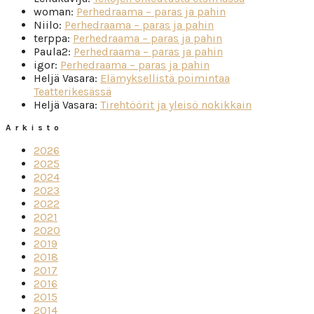
woman
:
Perhedraama – paras ja pahin
Niilo
:
Perhedraama – paras ja pahin
terppa
:
Perhedraama – paras ja pahin
Paula2
:
Perhedraama – paras ja pahin
igor
:
Perhedraama – paras ja pahin
Heljä Vasara
:
Elämyksellistä poimintaa
Teatterikesässä
Heljä Vasara
:
Tirehtöörit ja yleisö nokikkain
Arkisto
2026
2025
2024
2023
2022
2021
2020
2019
2018
2017
2016
2015
2014