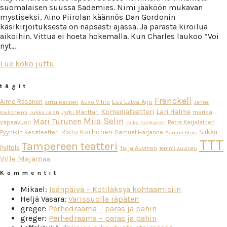
suomalaisen suussa Sademies. Nimi jääköön mukavan
mystiseksi, Aino Piirolan käännös Dan Gordonin
käsikirjoituksesta on näpsästi ajassa. Ja parasta kiroilua
aikoihin. Vittua ei hoeta hokemalla. Kun Charles laukoo ”Voi
nyt…
Lue koko juttu
tägit
Frenckell
Aimo Räsänen
Esa Latva-Äijö
Auvo Vihro
Arttu Ratinen
Janne
Komediateatteri
Lari Halme
Jyrki Mänttäri
marika
Kallioniemi
Jukka Leisti
Miia Selin
Mari Turunen
vapaavuori
Petra Karjalainen
mika honkanen
Risto Korhonen
Sirkku
Pyynikin kesäteatteri
Samuel Harjanne
Samuli Muje
TTT
Tampereen teatteri
Peltola
Teija Auvinen
Tommi Auvinen
Ville Majamaa
Kommentit
Mikael
:
Isänpäivä – Kotiläksyä kohtaamisiin
Heljä Vasara
:
Varissuolla räpäten
greger
:
Perhedraama – paras ja pahin
greger
:
Perhedraama – paras ja pahin