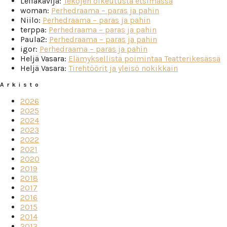
Leffakävijä
:
Tekojen oikeutusta etsimässä
woman
:
Perhedraama – paras ja pahin
Niilo
:
Perhedraama – paras ja pahin
terppa
:
Perhedraama – paras ja pahin
Paula2
:
Perhedraama – paras ja pahin
igor
:
Perhedraama – paras ja pahin
Heljä Vasara
:
Elämyksellistä poimintaa Teatterikesässä
Heljä Vasara
:
Tirehtöörit ja yleisö nokikkain
Arkisto
2026
2025
2024
2023
2022
2021
2020
2019
2018
2017
2016
2015
2014
2013