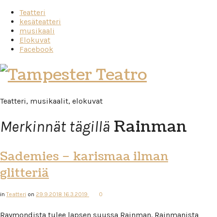
Teatteri
kesäteatteri
musikaali
Elokuvat
Facebook
Tampester
Teatro
Teatteri, musikaalit, elokuvat
Rainman
Merkinnät tägillä
Sademies – karismaa ilman
glitteriä
in
Teatteri
on
29.9.2018
16.3.2019
0
Raymondista tulee lapsen suussa Rainman. Rainmanista