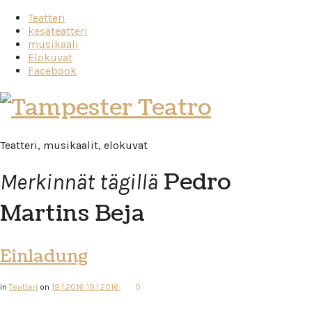
Teatteri
kesäteatteri
musikaali
Elokuvat
Facebook
Tampester
Teatro
Teatteri, musikaalit, elokuvat
Pedro
Merkinnät tägillä
Martins Beja
Einladung
in
Teatteri
on
19.1.2016
19.1.2016
0