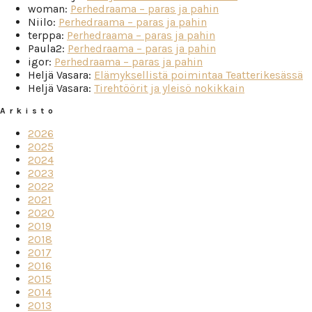
woman
:
Perhedraama – paras ja pahin
Niilo
:
Perhedraama – paras ja pahin
terppa
:
Perhedraama – paras ja pahin
Paula2
:
Perhedraama – paras ja pahin
igor
:
Perhedraama – paras ja pahin
Heljä Vasara
:
Elämyksellistä poimintaa Teatterikesässä
Heljä Vasara
:
Tirehtöörit ja yleisö nokikkain
Arkisto
2026
2025
2024
2023
2022
2021
2020
2019
2018
2017
2016
2015
2014
2013