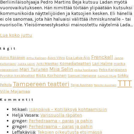
Berliiniläisohjaaja Pedro Martins Beja kutsuu Ladan myötä
vuorovaikutukseen. Hän nimittää töitään ylipäätään kutsuksi
kommunikoida näyttelijöiden ja katsojien kesken. Eli hänellä
ei ole sanomaa, jota hän haluaisi välittää ihmiskunnalle – tai
nuorisolle. Yleisömenestykseksi mainostettu näytelmä Lada…
Lue koko juttu
tägit
Frenckell
Aimo Räsänen
Esa Latva-Äijö
Auvo Vihro
Arttu Ratinen
Janne
Komediateatteri
Lari Halme
Jyrki Mänttäri
marika
Kallioniemi
Jukka Leisti
Miia Selin
Mari Turunen
vapaavuori
Petra Karjalainen
mika honkanen
Risto Korhonen
Sirkku
Pyynikin kesäteatteri
Samuel Harjanne
Samuli Muje
TTT
Tampereen teatteri
Peltola
Teija Auvinen
Tommi Auvinen
Ville Majamaa
Kommentit
Mikael
:
Isänpäivä – Kotiläksyä kohtaamisiin
Heljä Vasara
:
Varissuolla räpäten
greger
:
Perhedraama – paras ja pahin
greger
:
Perhedraama – paras ja pahin
Leffakävijä
:
Tekojen oikeutusta etsimässä