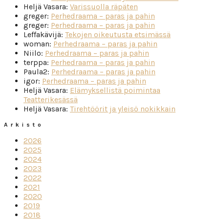
Heljä Vasara
:
Varissuolla räpäten
greger
:
Perhedraama – paras ja pahin
greger
:
Perhedraama – paras ja pahin
Leffakävijä
:
Tekojen oikeutusta etsimässä
woman
:
Perhedraama – paras ja pahin
Niilo
:
Perhedraama – paras ja pahin
terppa
:
Perhedraama – paras ja pahin
Paula2
:
Perhedraama – paras ja pahin
igor
:
Perhedraama – paras ja pahin
Heljä Vasara
:
Elämyksellistä poimintaa
Teatterikesässä
Heljä Vasara
:
Tirehtöörit ja yleisö nokikkain
Arkisto
2026
2025
2024
2023
2022
2021
2020
2019
2018