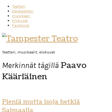
Teatteri
kesäteatteri
musikaali
Elokuvat
Facebook
Tampester
Teatro
Teatteri, musikaalit, elokuvat
Paavo
Merkinnät tägillä
Kääriäinen
Pieniä mutta isoja hetkiä
Saimaalla