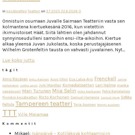
in
kesäteatteri
Teatteri
on
3.7.2025
22.6.2026
0
Onnistuin osumaan Juvalle Saimaan Teatteriin vasta sen
kolmantena kiertuekesänä 2016, kun vietettiin
ikimuistoiset Häät. Siitä lähtien olen jahdannut
synnyinseudulleni samoihin ensi-ilta-aikoihin. Kiertue
alkaa yleensä Juvan Jukolasta, koska perustajajäsenen
Wilhelm Grotenfeltin tausta on vahvasti juvalainen. Nyt…
Lue koko juttu
tägit
Frenckell
Aimo Räsänen
Esa Latva-Äijö
Auvo Vihro
Arttu Ratinen
Janne
Komediateatteri
Lari Halme
Jyrki Mänttäri
marika
Kallioniemi
Jukka Leisti
Miia Selin
Mari Turunen
vapaavuori
Petra Karjalainen
mika honkanen
Risto Korhonen
Sirkku
Pyynikin kesäteatteri
Samuel Harjanne
Samuli Muje
Tampereen teatteri
Peltola
Teija Auvinen
Tommi Auvinen
TTT
Ville Majamaa
Kommentit
Mikael
:
Isänpäivä – Kotiläksyä kohtaamisiin