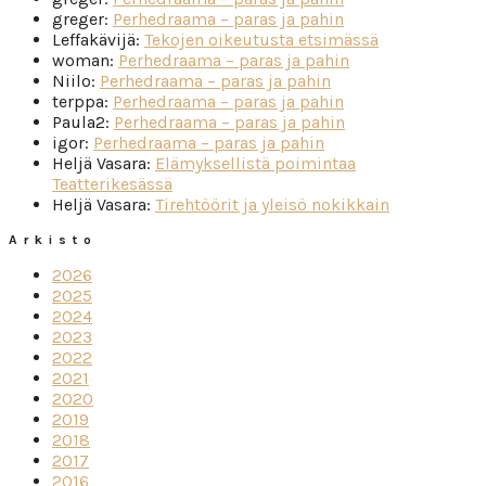
greger
:
Perhedraama – paras ja pahin
Leffakävijä
:
Tekojen oikeutusta etsimässä
woman
:
Perhedraama – paras ja pahin
Niilo
:
Perhedraama – paras ja pahin
terppa
:
Perhedraama – paras ja pahin
Paula2
:
Perhedraama – paras ja pahin
igor
:
Perhedraama – paras ja pahin
Heljä Vasara
:
Elämyksellistä poimintaa
Teatterikesässä
Heljä Vasara
:
Tirehtöörit ja yleisö nokikkain
Arkisto
2026
2025
2024
2023
2022
2021
2020
2019
2018
2017
2016