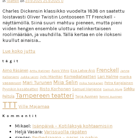
in
Teatteri
on
23.9.2025
25.9.2025
0
Charles Dickensin klassikko vuodelta 1838 on saatettu
loistavasti Oliver Twistin Lontooseen TT Frenckell -
näyttämöllä. Siinä suuri mahtuu pieneen, mutta pieni
viiden hengen ensemble ulottuu nelinkertaiseen
roolimäärään, ja vauhdilla. Tällä kertaa en ole ilokseni
kuullut ainaisia…
Lue koko juttu
tägit
Frenckell
Aimo Räsänen
Esa Latva-Äijö
Auvo Vihro
Arttu Ratinen
Janne
Komediateatteri
Lari Halme
Jyrki Mänttäri
marika
Kallioniemi
Jukka Leisti
Miia Selin
Mari Turunen
vapaavuori
Petra Karjalainen
mika honkanen
Risto Korhonen
Sirkku
Pyynikin kesäteatteri
Samuel Harjanne
Samuli Muje
Tampereen teatteri
Peltola
Teija Auvinen
Tommi Auvinen
TTT
Ville Majamaa
Kommentit
Mikael
:
Isänpäivä – Kotiläksyä kohtaamisiin
Heljä Vasara
:
Varissuolla räpäten
greger
:
Perhedraama – paras ja pahin