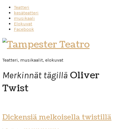
Teatteri
kesäteatteri
musikaali
Elokuvat
Facebook
Tampester
Teatro
Teatteri, musikaalit, elokuvat
Oliver
Merkinnät tägillä
Twist
Dickensiä melkoisella twistillä