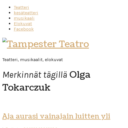
Teatteri
kesäteatteri
musikaali
Elokuvat
Facebook
Tampester
Teatro
Teatteri, musikaalit, elokuvat
Olga
Merkinnät tägillä
Tokarczuk
Aja aurasi vainajain luitten yli