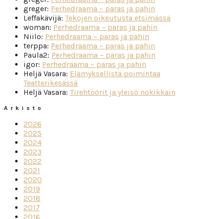
greger
:
Perhedraama – paras ja pahin
Leffakävijä
:
Tekojen oikeutusta etsimässä
woman
:
Perhedraama – paras ja pahin
Niilo
:
Perhedraama – paras ja pahin
terppa
:
Perhedraama – paras ja pahin
Paula2
:
Perhedraama – paras ja pahin
igor
:
Perhedraama – paras ja pahin
Heljä Vasara
:
Elämyksellistä poimintaa
Teatterikesässä
Heljä Vasara
:
Tirehtöörit ja yleisö nokikkain
Arkisto
2026
2025
2024
2023
2022
2021
2020
2019
2018
2017
2016