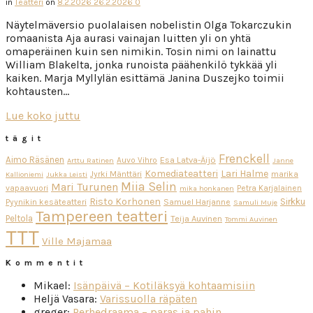
in
Teatteri
on
8.2.2026
26.2.2026
0
Näytelmäversio puolalaisen nobelistin Olga Tokarczukin
romaanista Aja aurasi vainajan luitten yli on yhtä
omaperäinen kuin sen nimikin. Tosin nimi on lainattu
William Blakelta, jonka runoista päähenkilö tykkää yli
kaiken. Marja Myllylän esittämä Janina Duszejko toimii
kohtausten…
Lue koko juttu
tägit
Frenckell
Aimo Räsänen
Esa Latva-Äijö
Auvo Vihro
Arttu Ratinen
Janne
Komediateatteri
Lari Halme
Jyrki Mänttäri
marika
Kallioniemi
Jukka Leisti
Miia Selin
Mari Turunen
vapaavuori
Petra Karjalainen
mika honkanen
Risto Korhonen
Sirkku
Pyynikin kesäteatteri
Samuel Harjanne
Samuli Muje
Tampereen teatteri
Peltola
Teija Auvinen
Tommi Auvinen
TTT
Ville Majamaa
Kommentit
Mikael
:
Isänpäivä – Kotiläksyä kohtaamisiin
Heljä Vasara
:
Varissuolla räpäten
greger
:
Perhedraama – paras ja pahin