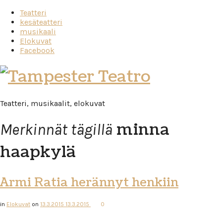
Teatteri
kesäteatteri
musikaali
Elokuvat
Facebook
Tampester
Teatro
Teatteri, musikaalit, elokuvat
minna
Merkinnät tägillä
haapkylä
Armi Ratia herännyt henkiin
in
Elokuvat
on
13.3.2015
13.3.2015
0