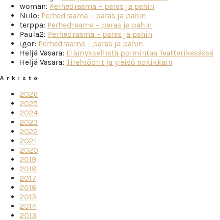
woman
:
Perhedraama – paras ja pahin
Niilo
:
Perhedraama – paras ja pahin
terppa
:
Perhedraama – paras ja pahin
Paula2
:
Perhedraama – paras ja pahin
igor
:
Perhedraama – paras ja pahin
Heljä Vasara
:
Elämyksellistä poimintaa Teatterikesässä
Heljä Vasara
:
Tirehtöörit ja yleisö nokikkain
Arkisto
2026
2025
2024
2023
2022
2021
2020
2019
2018
2017
2016
2015
2014
2013