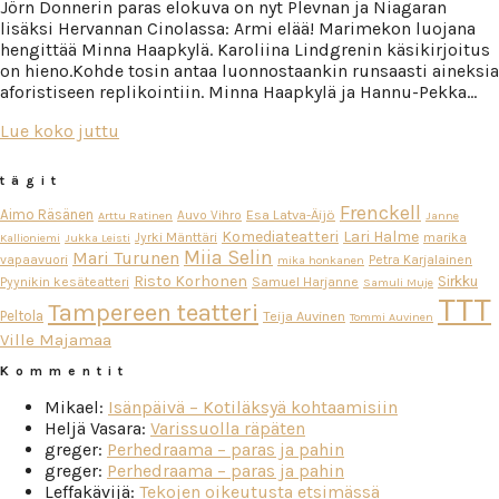
Jörn Donnerin paras elokuva on nyt Plevnan ja Niagaran
lisäksi Hervannan Cinolassa: Armi elää! Marimekon luojana
hengittää Minna Haapkylä. Karoliina Lindgrenin käsikirjoitus
on hieno.Kohde tosin antaa luonnostaankin runsaasti aineksia
aforistiseen replikointiin. Minna Haapkylä ja Hannu-Pekka…
Lue koko juttu
tägit
Frenckell
Aimo Räsänen
Esa Latva-Äijö
Auvo Vihro
Arttu Ratinen
Janne
Komediateatteri
Lari Halme
Jyrki Mänttäri
marika
Kallioniemi
Jukka Leisti
Miia Selin
Mari Turunen
vapaavuori
Petra Karjalainen
mika honkanen
Risto Korhonen
Sirkku
Pyynikin kesäteatteri
Samuel Harjanne
Samuli Muje
TTT
Tampereen teatteri
Peltola
Teija Auvinen
Tommi Auvinen
Ville Majamaa
Kommentit
Mikael
:
Isänpäivä – Kotiläksyä kohtaamisiin
Heljä Vasara
:
Varissuolla räpäten
greger
:
Perhedraama – paras ja pahin
greger
:
Perhedraama – paras ja pahin
Leffakävijä
:
Tekojen oikeutusta etsimässä