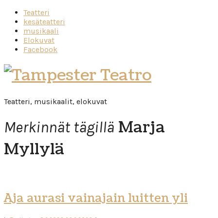
Teatteri
kesäteatteri
musikaali
Elokuvat
Facebook
Tampester
Teatro
Teatteri, musikaalit, elokuvat
Marja
Merkinnät tägillä
Myllylä
Aja aurasi vainajain luitten yli