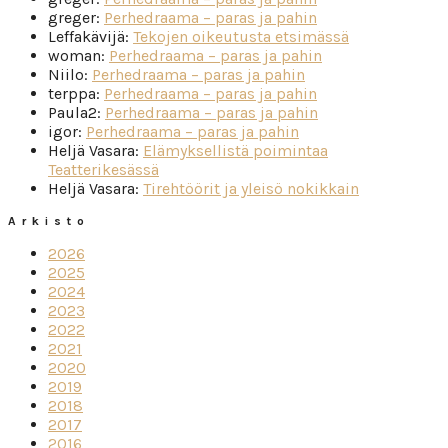
greger
:
Perhedraama – paras ja pahin
Leffakävijä
:
Tekojen oikeutusta etsimässä
woman
:
Perhedraama – paras ja pahin
Niilo
:
Perhedraama – paras ja pahin
terppa
:
Perhedraama – paras ja pahin
Paula2
:
Perhedraama – paras ja pahin
igor
:
Perhedraama – paras ja pahin
Heljä Vasara
:
Elämyksellistä poimintaa
Teatterikesässä
Heljä Vasara
:
Tirehtöörit ja yleisö nokikkain
Arkisto
2026
2025
2024
2023
2022
2021
2020
2019
2018
2017
2016