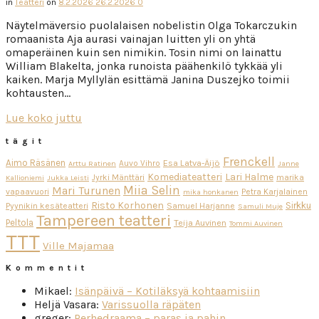
in
Teatteri
on
8.2.2026
26.2.2026
0
Näytelmäversio puolalaisen nobelistin Olga Tokarczukin
romaanista Aja aurasi vainajan luitten yli on yhtä
omaperäinen kuin sen nimikin. Tosin nimi on lainattu
William Blakelta, jonka runoista päähenkilö tykkää yli
kaiken. Marja Myllylän esittämä Janina Duszejko toimii
kohtausten…
Lue koko juttu
tägit
Frenckell
Aimo Räsänen
Esa Latva-Äijö
Auvo Vihro
Arttu Ratinen
Janne
Komediateatteri
Lari Halme
Jyrki Mänttäri
marika
Kallioniemi
Jukka Leisti
Miia Selin
Mari Turunen
vapaavuori
Petra Karjalainen
mika honkanen
Risto Korhonen
Sirkku
Pyynikin kesäteatteri
Samuel Harjanne
Samuli Muje
Tampereen teatteri
Peltola
Teija Auvinen
Tommi Auvinen
TTT
Ville Majamaa
Kommentit
Mikael
:
Isänpäivä – Kotiläksyä kohtaamisiin
Heljä Vasara
:
Varissuolla räpäten
greger
:
Perhedraama – paras ja pahin