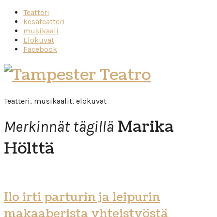
Teatteri
kesäteatteri
musikaali
Elokuvat
Facebook
Tampester
Teatro
Teatteri, musikaalit, elokuvat
Marika
Merkinnät tägillä
Hölttä
Ilo irti parturin ja leipurin
makaaberista yhteistyöstä