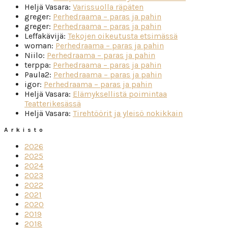
Heljä Vasara
:
Varissuolla räpäten
greger
:
Perhedraama – paras ja pahin
greger
:
Perhedraama – paras ja pahin
Leffakävijä
:
Tekojen oikeutusta etsimässä
woman
:
Perhedraama – paras ja pahin
Niilo
:
Perhedraama – paras ja pahin
terppa
:
Perhedraama – paras ja pahin
Paula2
:
Perhedraama – paras ja pahin
igor
:
Perhedraama – paras ja pahin
Heljä Vasara
:
Elämyksellistä poimintaa
Teatterikesässä
Heljä Vasara
:
Tirehtöörit ja yleisö nokikkain
Arkisto
2026
2025
2024
2023
2022
2021
2020
2019
2018