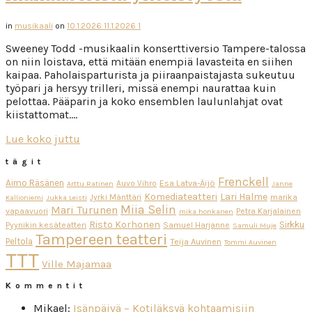
in
musikaali
on
10.1.2026
11.1.2026
1
Sweeney Todd -musikaalin konserttiversio Tampere-talossa
on niin loistava, että mitään enempiä lavasteita en siihen
kaipaa. Paholaisparturista ja piiraanpaistajasta sukeutuu
työpari ja hersyy trilleri, missä enempi naurattaa kuin
pelottaa. Pääparin ja koko ensemblen laulunlahjat ovat
kiistattomat….
Lue koko juttu
tägit
Frenckell
Aimo Räsänen
Esa Latva-Äijö
Auvo Vihro
Arttu Ratinen
Janne
Komediateatteri
Lari Halme
Jyrki Mänttäri
marika
Kallioniemi
Jukka Leisti
Miia Selin
Mari Turunen
vapaavuori
Petra Karjalainen
mika honkanen
Risto Korhonen
Sirkku
Pyynikin kesäteatteri
Samuel Harjanne
Samuli Muje
Tampereen teatteri
Peltola
Teija Auvinen
Tommi Auvinen
TTT
Ville Majamaa
Kommentit
Mikael
:
Isänpäivä – Kotiläksyä kohtaamisiin