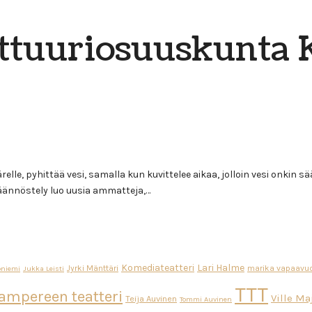
ttuuriosuuskunta 
elle, pyhittää vesi, samalla kun kuvittelee aikaa, jolloin vesi onkin s
säännöstely luo uusia ammatteja,…
Komediateatteri
Lari Halme
Jyrki Mänttäri
marika vapaavuo
oniemi
Jukka Leisti
TTT
ampereen teatteri
Ville M
Teija Auvinen
Tommi Auvinen