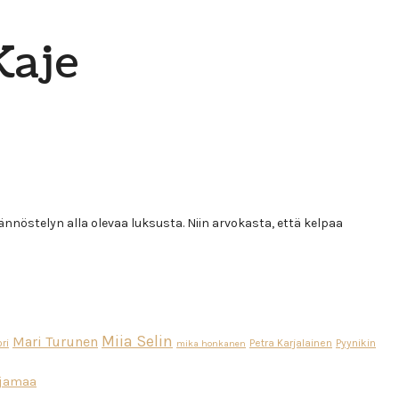
Kaje
äännöstelyn alla olevaa luksusta. Niin arvokasta, että kelpaa
Miia Selin
Mari Turunen
ri
Petra Karjalainen
Pyynikin
mika honkanen
ajamaa