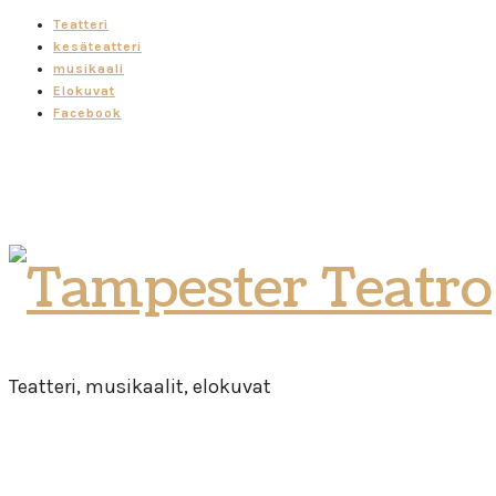
Teatteri
kesäteatteri
musikaali
Elokuvat
Facebook
Tampester
Teatro
Teatteri, musikaalit, elokuvat