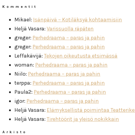
Kommentit
Mikael
:
Isänpäivä – Kotiläksyä kohtaamisiin
Heljä Vasara
:
Varissuolla räpäten
greger
:
Perhedraama – paras ja pahin
greger
:
Perhedraama – paras ja pahin
Leffakävijä
:
Tekojen oikeutusta etsimässä
woman
:
Perhedraama – paras ja pahin
Niilo
:
Perhedraama – paras ja pahin
terppa
:
Perhedraama – paras ja pahin
Paula2
:
Perhedraama – paras ja pahin
igor
:
Perhedraama – paras ja pahin
Heljä Vasara
:
Elämyksellistä poimintaa Teatterik
Heljä Vasara
:
Tirehtöörit ja yleisö nokikkain
Arkisto