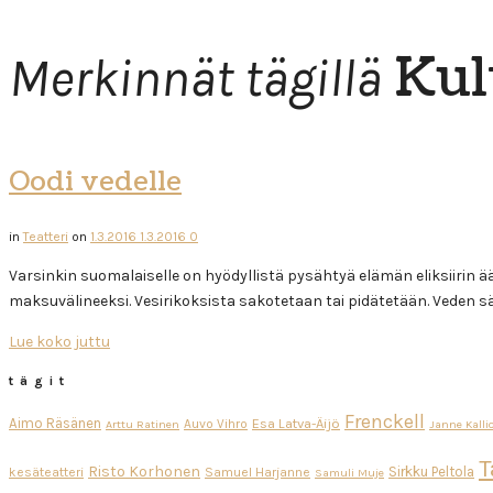
Kul
Merkinnät tägillä
Oodi vedelle
in
Teatteri
on
1.3.2016
1.3.2016
0
Varsinkin suomalaiselle on hyödyllistä pysähtyä elämän eliksiirin äär
maksuvälineeksi. Vesirikoksista sakotetaan tai pidätetään. Veden 
Lue koko juttu
tägit
Frenckell
Aimo Räsänen
Esa Latva-Äijö
Auvo Vihro
Arttu Ratinen
Janne Kalli
T
Risto Korhonen
Sirkku Peltola
kesäteatteri
Samuel Harjanne
Samuli Muje