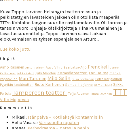
Kuva Teppo Järvinen Helsingin teatterireissun ja
pelkistettyjen lavasteiden jälkeen olin otollista maaperää
TTT:n Kohtalon tangon suurille näyttämökuville. Oli tarinan ja
tanssin vuoro. Ohjaaja-käsikirjoittaja Tiina Puumalainen ja
lavastussuunnittelija Teppo Järvinen saavat aikaan
elokuvamaisen esityksen espanjalaisen Arturo…
Lue koko juttu
tägit
Frenckell
Aimo Räsänen
Esa Latva-Äijö
Auvo Vihro
Arttu Ratinen
Janne
Komediateatteri
Lari Halme
Jyrki Mänttäri
marika
Kallioniemi
Jukka Leisti
Miia Selin
Mari Turunen
vapaavuori
Petra Karjalainen
mika honkanen
Risto Korhonen
Sirkku
Pyynikin kesäteatteri
Samuel Harjanne
Samuli Muje
TTT
Tampereen teatteri
Peltola
Teija Auvinen
Tommi Auvinen
Ville Majamaa
Kommentit
Mikael
:
Isänpäivä – Kotiläksyä kohtaamisiin
Heljä Vasara
:
Varissuolla räpäten
greger
:
Perhedraama – paras ja pahin