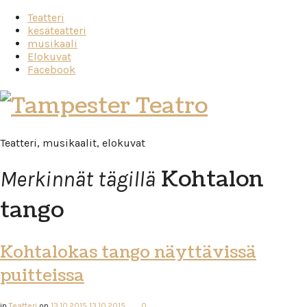
Teatteri
kesäteatteri
musikaali
Elokuvat
Facebook
Tampester
Teatro
Teatteri, musikaalit, elokuvat
Kohtalon
Merkinnät tägillä
tango
Kohtalokas tango näyttävissä
puitteissa
in
Teatteri
on
13.10.2015
13.10.2015
0