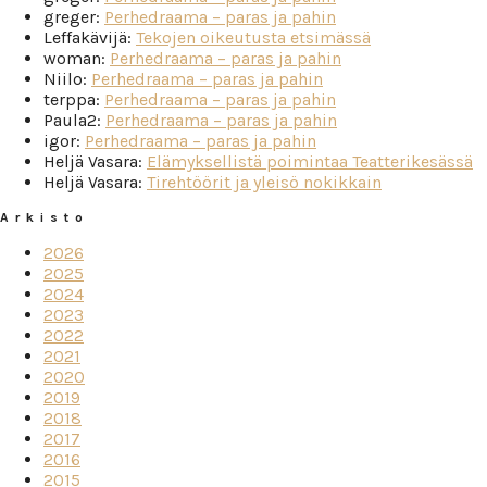
greger
:
Perhedraama – paras ja pahin
Leffakävijä
:
Tekojen oikeutusta etsimässä
woman
:
Perhedraama – paras ja pahin
Niilo
:
Perhedraama – paras ja pahin
terppa
:
Perhedraama – paras ja pahin
Paula2
:
Perhedraama – paras ja pahin
igor
:
Perhedraama – paras ja pahin
Heljä Vasara
:
Elämyksellistä poimintaa Teatterikesässä
Heljä Vasara
:
Tirehtöörit ja yleisö nokikkain
Arkisto
2026
2025
2024
2023
2022
2021
2020
2019
2018
2017
2016
2015