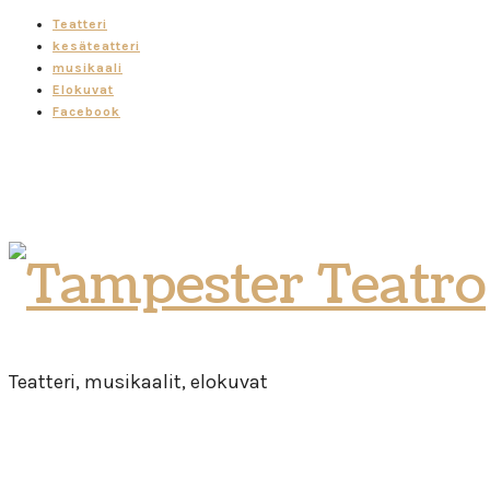
Teatteri
kesäteatteri
musikaali
Elokuvat
Facebook
Tampester
Teatro
Teatteri, musikaalit, elokuvat