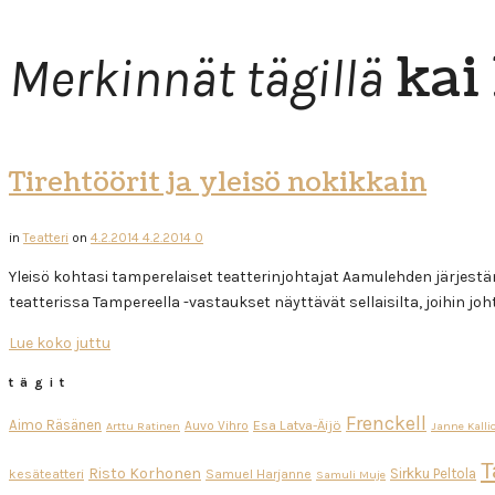
kai
Merkinnät tägillä
Tirehtöörit ja yleisö nokikkain
in
Teatteri
on
4.2.2014
4.2.2014
0
Yleisö kohtasi tamperelaiset teatterinjohtajat Aamulehden järjes
teatterissa Tampereella -vastaukset näyttävät sellaisilta, joihin 
Lue koko juttu
tägit
Frenckell
Aimo Räsänen
Esa Latva-Äijö
Auvo Vihro
Arttu Ratinen
Janne Kalli
T
Risto Korhonen
Sirkku Peltola
kesäteatteri
Samuel Harjanne
Samuli Muje