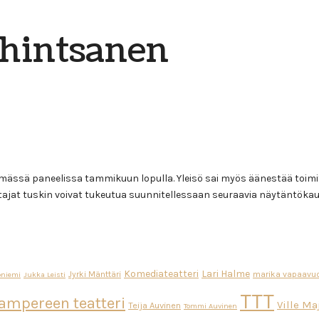
 hintsanen
tämässä paneelissa tammikuun lopulla. Yleisö sai myös äänestää toi
johtajat tuskin voivat tukeutua suunnitellessaan seuraavia näytäntöka
Komediateatteri
Lari Halme
Jyrki Mänttäri
marika vapaavuo
oniemi
Jukka Leisti
TTT
ampereen teatteri
Ville M
Teija Auvinen
Tommi Auvinen