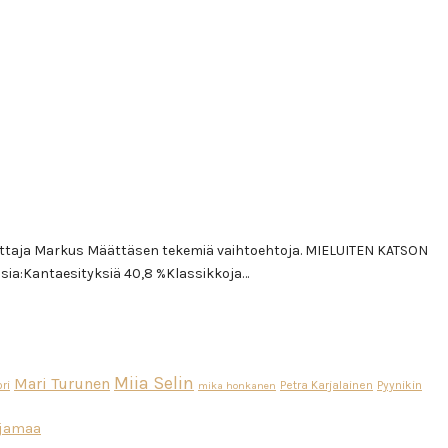
mittaja Markus Määttäsen tekemiä vaihtoehtoja. MIELUITEN KATSON
usia:Kantaesityksiä 40,8 %Klassikkoja…
Miia Selin
Mari Turunen
ri
Petra Karjalainen
Pyynikin
mika honkanen
ajamaa