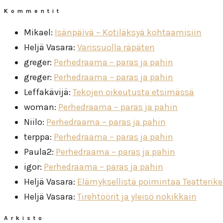
Kommentit
Mikael
:
Isänpäivä – Kotiläksyä kohtaamisiin
Heljä Vasara
:
Varissuolla räpäten
greger
:
Perhedraama – paras ja pahin
greger
:
Perhedraama – paras ja pahin
Leffakävijä
:
Tekojen oikeutusta etsimässä
woman
:
Perhedraama – paras ja pahin
Niilo
:
Perhedraama – paras ja pahin
terppa
:
Perhedraama – paras ja pahin
Paula2
:
Perhedraama – paras ja pahin
igor
:
Perhedraama – paras ja pahin
Heljä Vasara
:
Elämyksellistä poimintaa Teatterik
Heljä Vasara
:
Tirehtöörit ja yleisö nokikkain
Arkisto