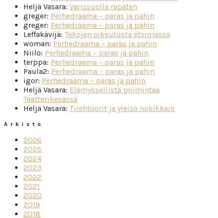
Heljä Vasara
:
Varissuolla räpäten
greger
:
Perhedraama – paras ja pahin
greger
:
Perhedraama – paras ja pahin
Leffakävijä
:
Tekojen oikeutusta etsimässä
woman
:
Perhedraama – paras ja pahin
Niilo
:
Perhedraama – paras ja pahin
terppa
:
Perhedraama – paras ja pahin
Paula2
:
Perhedraama – paras ja pahin
igor
:
Perhedraama – paras ja pahin
Heljä Vasara
:
Elämyksellistä poimintaa
Teatterikesässä
Heljä Vasara
:
Tirehtöörit ja yleisö nokikkain
Arkisto
2026
2025
2024
2023
2022
2021
2020
2019
2018