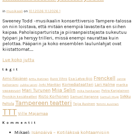
in
musikaali
on
10.1.2026
11.1.2026
1
Sweeney Todd -musikaalin konserttiversio Tampere-talossa
on niin loistava, että mitään enempiä lavasteita en siihen
kaipaa. Paholaisparturista ja piiraanpaistajasta sukeutuu
työpari ja hersyy trilleri, missä enempi naurattaa kuin
pelottaa. Pääparin ja koko ensemblen laulunlahjat ovat
kiistattomat….
Lue koko juttu
tägit
Frenckell
Aimo Räsänen
Esa Latva-Äijö
Auvo Vihro
Arttu Ratinen
Janne
Komediateatteri
Lari Halme
Jyrki Mänttäri
marika
Kallioniemi
Jukka Leisti
Miia Selin
Mari Turunen
vapaavuori
Petra Karjalainen
mika honkanen
Risto Korhonen
Sirkku
Pyynikin kesäteatteri
Samuel Harjanne
Samuli Muje
Tampereen teatteri
Peltola
Teija Auvinen
Tommi Auvinen
TTT
Ville Majamaa
Kommentit
Mikael
:
Isänpäivä – Kotiläksyä kohtaamisiin