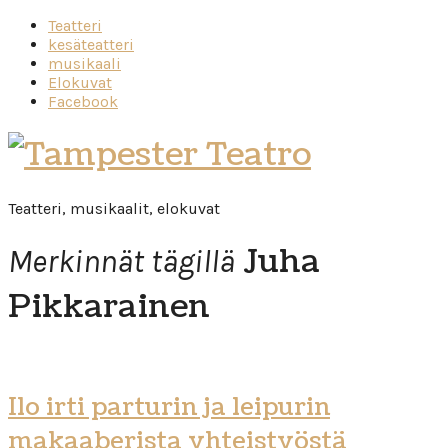
Teatteri
kesäteatteri
musikaali
Elokuvat
Facebook
Tampester
Teatro
Teatteri, musikaalit, elokuvat
Juha
Merkinnät tägillä
Pikkarainen
Ilo irti parturin ja leipurin
makaaberista yhteistyöstä