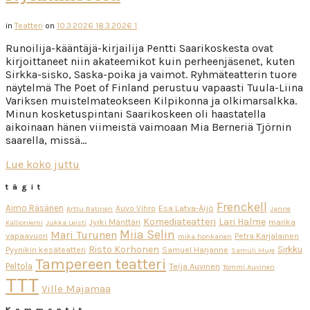
in
Teatteri
on
10.3.2026
18.3.2026
1
Runoilija-kääntäjä-kirjailija Pentti Saarikoskesta ovat
kirjoittaneet niin akateemikot kuin perheenjäsenet, kuten
Sirkka-sisko, Saska-poika ja vaimot. Ryhmäteatterin tuore
näytelmä The Poet of Finland perustuu vapaasti Tuula-Liina
Variksen muistelmateokseen Kilpikonna ja olkimarsalkka.
Minun kosketuspintani Saarikoskeen oli haastatella
aikoinaan hänen viimeistä vaimoaan Mia Berneriä Tjörnin
saarella, missä…
Lue koko juttu
tägit
Frenckell
Aimo Räsänen
Esa Latva-Äijö
Auvo Vihro
Arttu Ratinen
Janne
Komediateatteri
Lari Halme
Jyrki Mänttäri
marika
Kallioniemi
Jukka Leisti
Miia Selin
Mari Turunen
vapaavuori
Petra Karjalainen
mika honkanen
Risto Korhonen
Sirkku
Pyynikin kesäteatteri
Samuel Harjanne
Samuli Muje
Tampereen teatteri
Peltola
Teija Auvinen
Tommi Auvinen
TTT
Ville Majamaa
Kommentit