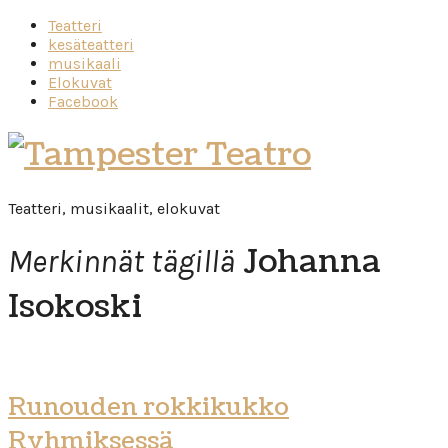
Teatteri
kesäteatteri
musikaali
Elokuvat
Facebook
Tampester
Teatro
Teatteri, musikaalit, elokuvat
Johanna
Merkinnät tägillä
Isokoski
Runouden rokkikukko
Ryhmiksessä