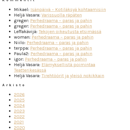
Mikael
:
Isänpäivä – Kotiläksyä kohtaamisiin
Heljä Vasara
:
Varissuolla räpäten
greger
:
Perhedraama – paras ja pahin
greger
:
Perhedraama – paras ja pahin
Leffakävijä
:
Tekojen oikeutusta etsimässä
woman
:
Perhedraama – paras ja pahin
Niilo
:
Perhedraama – paras ja pahin
terppa
:
Perhedraama – paras ja pahin
Paula2
:
Perhedraama – paras ja pahin
igor
:
Perhedraama – paras ja pahin
Heljä Vasara
:
Elämyksellistä poimintaa
Teatterikesässä
Heljä Vasara
:
Tirehtöörit ja yleisö nokikkain
Arkisto
2026
2025
2024
2023
2022
2021
2020