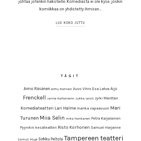
johtaa jotenkin hakoteille. Komediasta ei ole kyse, joskin
komiikkaa on yhdistetty ihmisen…
LUE KOKO JUTTU
TÄGIT
Aimo Räsänen
Esa Latva-Äijö
Auvo Vihro
Arttu Ratinen
Frenckell
Jyrki Mänttäri
Janne Kallioniemi
Jukka Leisti
Mari
Komediateatteri
Lari Halme
marika vapaavuori
Miia Selin
Turunen
Petra Karjalainen
mika honkanen
Risto Korhonen
Pyynikin kesäteatteri
Samuel Harjanne
Tampereen teatteri
Sirkku Peltola
Samuli Muje