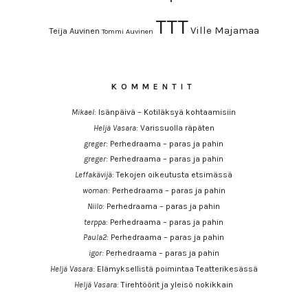
TTT
Ville Majamaa
Teija Auvinen
Tommi Auvinen
KOMMENTIT
Mikael
:
Isänpäivä – Kotiläksyä kohtaamisiin
Heljä Vasara
:
Varissuolla räpäten
greger
:
Perhedraama – paras ja pahin
greger
:
Perhedraama – paras ja pahin
Leffakävijä
:
Tekojen oikeutusta etsimässä
woman
:
Perhedraama – paras ja pahin
Niilo
:
Perhedraama – paras ja pahin
terppa
:
Perhedraama – paras ja pahin
Paula2
:
Perhedraama – paras ja pahin
igor
:
Perhedraama – paras ja pahin
Heljä Vasara
:
Elämyksellistä poimintaa Teatterikesässä
Heljä Vasara
:
Tirehtöörit ja yleisö nokikkain