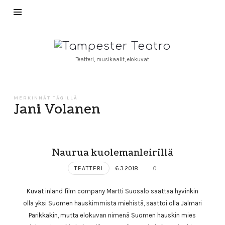
Tampester
Teatro
Teatteri, musikaalit, elokuvat
MERKINNÄT TÄGILLÄ
Jani Volanen
Naurua kuolemanleirillä
TEATTERI
6.3.2018
0
Kuvat inland film company Martti Suosalo saattaa hyvinkin
olla yksi Suomen hauskimmista miehistä, saattoi olla Jalmari
Parikkakin, mutta elokuvan nimenä Suomen hauskin mies