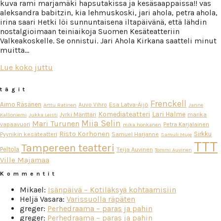
kuva rami marjamäki hapsutakissa ja kesäsaappaissa!! vas
aleksandra babitzin, kia lehmuskoski, jari ahola, petra ahola,
irina saari Hetki löi sunnuntaisena iltapäivänä, että lähdin
nostalgioimaan teiniaikoja Suomen Kesäteatteriin
Valkeakoskelle. Se onnistui. Jari Ahola Kirkana saatteli minut
muitta…
Lue koko juttu
tägit
Frenckell
Aimo Räsänen
Esa Latva-Äijö
Auvo Vihro
Arttu Ratinen
Janne
Komediateatteri
Lari Halme
Jyrki Mänttäri
marika
Kallioniemi
Jukka Leisti
Miia Selin
Mari Turunen
vapaavuori
Petra Karjalainen
mika honkanen
Risto Korhonen
Sirkku
Pyynikin kesäteatteri
Samuel Harjanne
Samuli Muje
TTT
Tampereen teatteri
Peltola
Teija Auvinen
Tommi Auvinen
Ville Majamaa
Kommentit
Mikael
:
Isänpäivä – Kotiläksyä kohtaamisiin
Heljä Vasara
:
Varissuolla räpäten
greger
:
Perhedraama – paras ja pahin
greger
:
Perhedraama – paras ja pahin