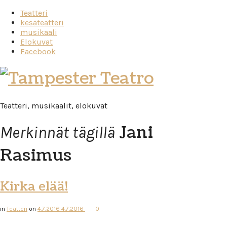
Teatteri
kesäteatteri
musikaali
Elokuvat
Facebook
Tampester
Teatro
Teatteri, musikaalit, elokuvat
Jani
Merkinnät tägillä
Rasimus
Kirka elää!
in
Teatteri
on
4.7.2016
4.7.2016
0