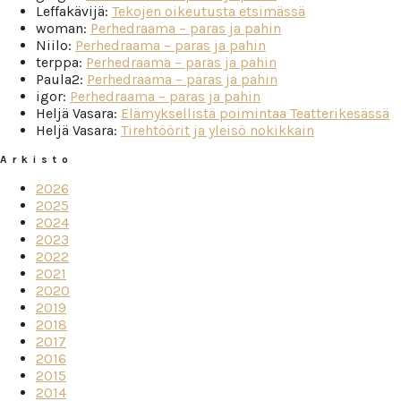
Leffakävijä
:
Tekojen oikeutusta etsimässä
woman
:
Perhedraama – paras ja pahin
Niilo
:
Perhedraama – paras ja pahin
terppa
:
Perhedraama – paras ja pahin
Paula2
:
Perhedraama – paras ja pahin
igor
:
Perhedraama – paras ja pahin
Heljä Vasara
:
Elämyksellistä poimintaa Teatterikesässä
Heljä Vasara
:
Tirehtöörit ja yleisö nokikkain
Arkisto
2026
2025
2024
2023
2022
2021
2020
2019
2018
2017
2016
2015
2014