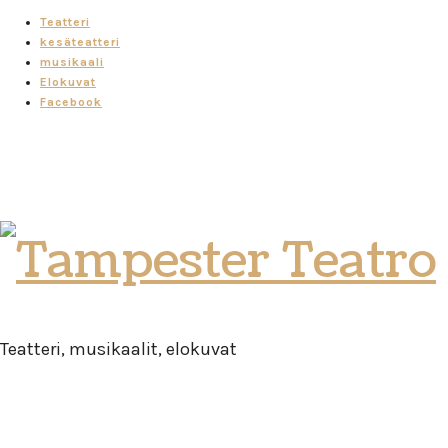
Teatteri
kesäteatteri
musikaali
Elokuvat
Facebook
Tampester
Teatro
Teatteri, musikaalit, elokuvat