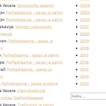
ä Vasara
:
Varissuolla räpäten
2024
ger
:
Perhedraama – paras ja pahin
2023
ger
:
Perhedraama – paras ja pahin
2022
akävijä
:
Tekojen oikeutusta
2021
imässä
2020
man
:
Perhedraama – paras ja
2019
in
2018
o
:
Perhedraama – paras ja pahin
2017
ppa
:
Perhedraama – paras ja pahin
2016
la2
:
Perhedraama – paras ja
2015
in
2014
:
Perhedraama – paras ja pahin
2013
ä Vasara
:
Elämyksellistä
Haku:
mintaa Teatterikesässä
ä Vasara
:
Tirehtöörit ja yleisö