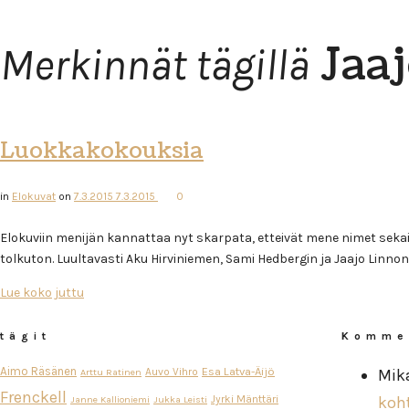
Jaa
Merkinnät tägillä
Luokkakokouksia
in
Elokuvat
on
7.3.2015
7.3.2015
0
Elokuviin menijän kannattaa nyt skarpata, etteivät mene nimet sek
tolkuton. Luultavasti Aku Hirviniemen, Sami Hedbergin ja Jaajo Linnonma
Lue koko juttu
tägit
Komme
Aimo Räsänen
Esa Latva-Äijö
Auvo Vihro
Mik
Arttu Ratinen
Frenckell
Jyrki Mänttäri
koh
Janne Kallioniemi
Jukka Leisti