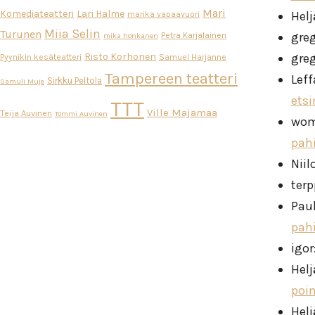
Mari
Komediateatteri
Lari Halme
Helj
marika vapaavuori
Miia Selin
Turunen
gre
Petra Karjalainen
mika honkanen
Risto Korhonen
gre
Pyynikin kesäteatteri
Samuel Harjanne
Tampereen teatteri
Leff
Sirkku Peltola
Samuli Muje
ets
TTT
Ville Majamaa
Teija Auvinen
Tommi Auvinen
wo
pah
Niil
ter
Pau
pah
igor
Helj
poi
Helj