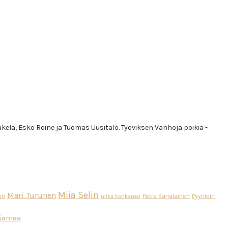
äkelä, Esko Roine ja Tuomas Uusitalo. Työviksen Vanhoja poikia -
Miia Selin
Mari Turunen
ri
Petra Karjalainen
Pyynikin
mika honkanen
ajamaa