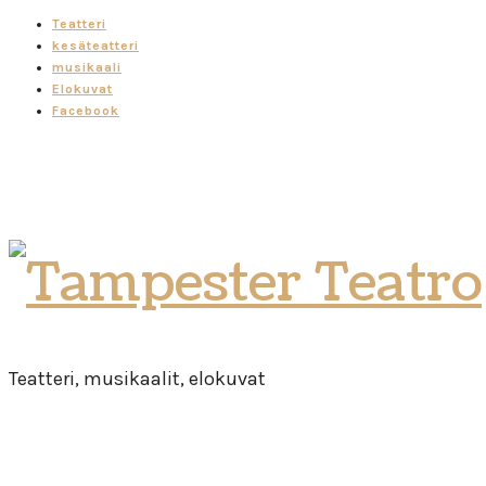
Teatteri
kesäteatteri
musikaali
Elokuvat
Facebook
Tampester
Teatro
Teatteri, musikaalit, elokuvat