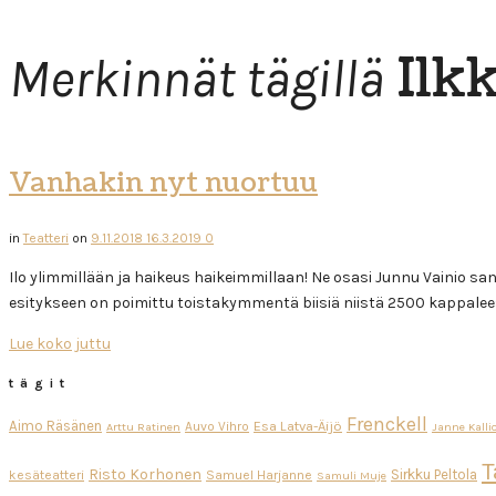
Ilk
Merkinnät tägillä
Vanhakin nyt nuortuu
in
Teatteri
on
9.11.2018
16.3.2019
0
Ilo ylimmillään ja haikeus haikeimmillaan! Ne osasi Junnu Vainio san
esitykseen on poimittu toistakymmentä biisiä niistä 2500 kappalee
Lue koko juttu
tägit
Frenckell
Aimo Räsänen
Esa Latva-Äijö
Auvo Vihro
Arttu Ratinen
Janne Kalli
T
Risto Korhonen
Sirkku Peltola
kesäteatteri
Samuel Harjanne
Samuli Muje