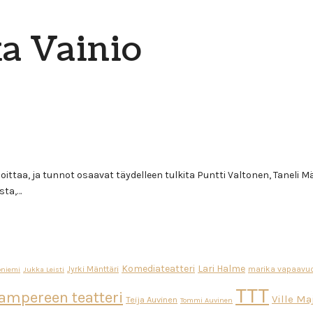
ka Vainio
oittaa, ja tunnot osaavat täydelleen tulkita Puntti Valtonen, Taneli M
sta,…
Komediateatteri
Lari Halme
Jyrki Mänttäri
marika vapaavuo
oniemi
Jukka Leisti
TTT
ampereen teatteri
Ville M
Teija Auvinen
Tommi Auvinen