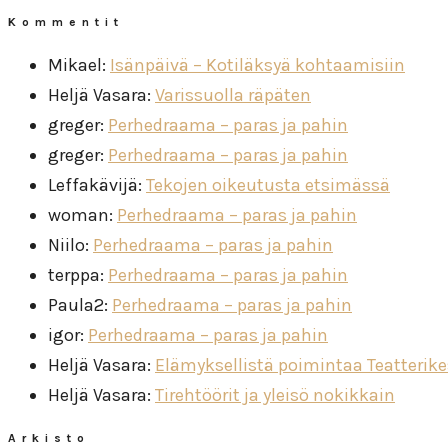
Kommentit
Mikael
:
Isänpäivä – Kotiläksyä kohtaamisiin
Heljä Vasara
:
Varissuolla räpäten
greger
:
Perhedraama – paras ja pahin
greger
:
Perhedraama – paras ja pahin
Leffakävijä
:
Tekojen oikeutusta etsimässä
woman
:
Perhedraama – paras ja pahin
Niilo
:
Perhedraama – paras ja pahin
terppa
:
Perhedraama – paras ja pahin
Paula2
:
Perhedraama – paras ja pahin
igor
:
Perhedraama – paras ja pahin
Heljä Vasara
:
Elämyksellistä poimintaa Teatterik
Heljä Vasara
:
Tirehtöörit ja yleisö nokikkain
Arkisto