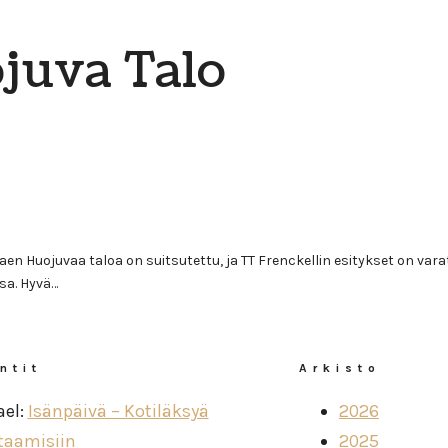
juva Talo
 taloa on suitsutettu, ja TT Frenckellin esitykset on varattu 
sa. Hyvä…
ntit
Arkisto
ael
:
Isänpäivä – Kotiläksyä
2026
taamisiin
2025