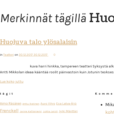
Huo
Merkinnät tägillä
Huojuva talo ylösalaisin
in
Teatteri
on
30.12.2017
30.12.2017
0
kuva harri hinkka, tampereen teatteri Syksystä alkaen Huojuvaa
Antti Mikkolan ideaa kääntää roolit päinvastoin kuin Jotunin teokses
Lue koko juttu
tägit
Komme
Aimo Räsänen
Esa Latva-Äijö
Auvo Vihro
Mik
Arttu Ratinen
Frenckell
Jyrki Mänttäri
koh
Janne Kallioniemi
Jukka Leisti