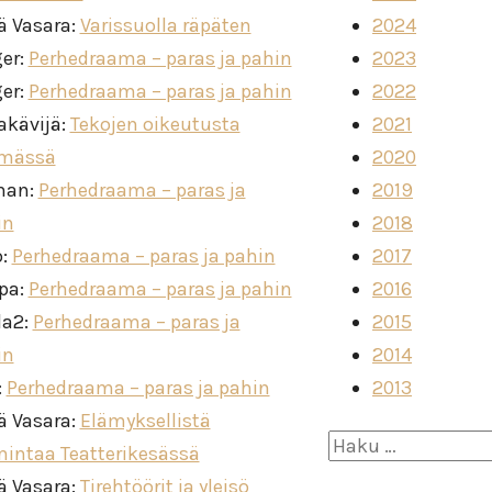
ä Vasara
:
Varissuolla räpäten
2024
ger
:
Perhedraama – paras ja pahin
2023
ger
:
Perhedraama – paras ja pahin
2022
akävijä
:
Tekojen oikeutusta
2021
imässä
2020
man
:
Perhedraama – paras ja
2019
in
2018
o
:
Perhedraama – paras ja pahin
2017
ppa
:
Perhedraama – paras ja pahin
2016
la2
:
Perhedraama – paras ja
2015
in
2014
:
Perhedraama – paras ja pahin
2013
ä Vasara
:
Elämyksellistä
Haku:
mintaa Teatterikesässä
ä Vasara
:
Tirehtöörit ja yleisö