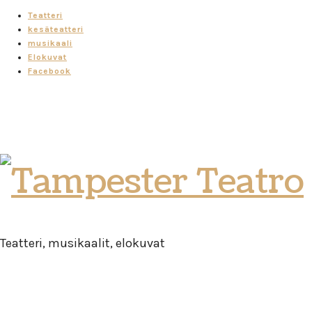
Teatteri
kesäteatteri
musikaali
Elokuvat
Facebook
Tampester
Teatro
Teatteri, musikaalit, elokuvat