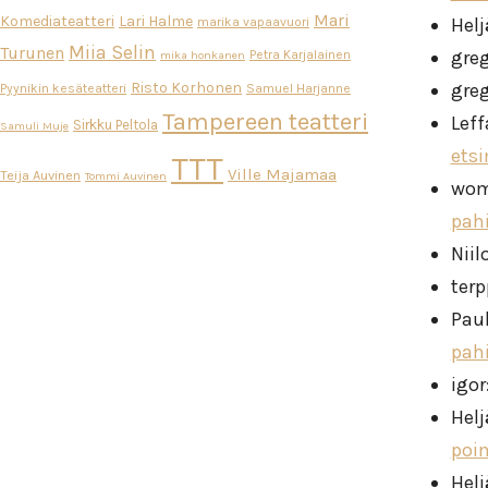
Mari
Komediateatteri
Lari Halme
Helj
marika vapaavuori
Miia Selin
Turunen
gre
Petra Karjalainen
mika honkanen
Risto Korhonen
gre
Pyynikin kesäteatteri
Samuel Harjanne
Tampereen teatteri
Leff
Sirkku Peltola
Samuli Muje
ets
TTT
Ville Majamaa
Teija Auvinen
Tommi Auvinen
wo
pah
Niil
ter
Pau
pah
igor
Helj
poi
Helj