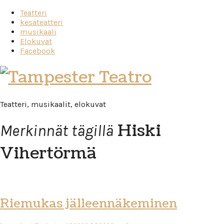
Teatteri
kesäteatteri
musikaali
Elokuvat
Facebook
Tampester
Teatro
Teatteri, musikaalit, elokuvat
Hiski
Merkinnät tägillä
Vihertörmä
Riemukas jälleennäkeminen