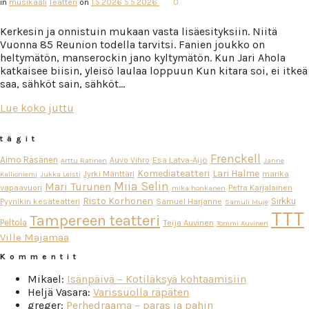
in
musikaali
Teatteri
on
1.5.2026
5.5.2026
0
Kerkesin ja onnistuin mukaan vasta lisäesityksiin. Niitä
Vuonna 85 Reunion todella tarvitsi. Fanien joukko on
heltymätön, manserockin jano kyltymätön. Kun Jari Ahola
katkaisee biisin, yleisö laulaa loppuun Kun kitara soi, ei itkeä
saa, sähköt sain, sähköt…
Lue koko juttu
tägit
Frenckell
Aimo Räsänen
Esa Latva-Äijö
Auvo Vihro
Arttu Ratinen
Janne
Komediateatteri
Lari Halme
Jyrki Mänttäri
marika
Kallioniemi
Jukka Leisti
Miia Selin
Mari Turunen
vapaavuori
Petra Karjalainen
mika honkanen
Risto Korhonen
Sirkku
Pyynikin kesäteatteri
Samuel Harjanne
Samuli Muje
TTT
Tampereen teatteri
Peltola
Teija Auvinen
Tommi Auvinen
Ville Majamaa
Kommentit
Mikael
:
Isänpäivä – Kotiläksyä kohtaamisiin
Heljä Vasara
:
Varissuolla räpäten
greger
:
Perhedraama – paras ja pahin