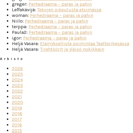
greger
:
Perhedraama – paras ja pahin
Leffakävijä
:
Tekojen oikeutusta etsimässä
woman
:
Perhedraama – paras ja pahin
Niilo
:
Perhedraama – paras ja pahin
terppa
:
Perhedraama – paras ja pahin
Paula2
:
Perhedraama – paras ja pahin
igor
:
Perhedraama – paras ja pahin
Heljä Vasara
:
Elämyksellistä poimintaa Teatterikesässä
Heljä Vasara
:
Tirehtöörit ja yleisö nokikkain
Arkisto
2026
2025
2024
2023
2022
2021
2020
2019
2018
2017
2016
2015