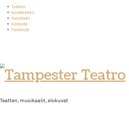
Teatteri
kesäteatteri
musikaali
Elokuvat
Facebook
Tampester
Teatro
Teatteri, musikaalit, elokuvat