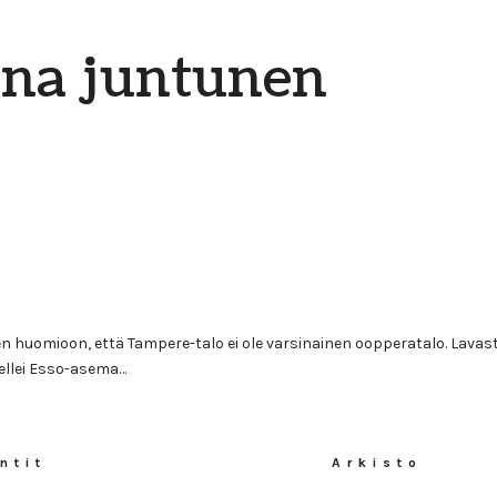
ena juntunen
huomioon, että Tampere-talo ei ole varsinainen oopperatalo. Lavast
 ellei Esso-asema…
ntit
Arkisto