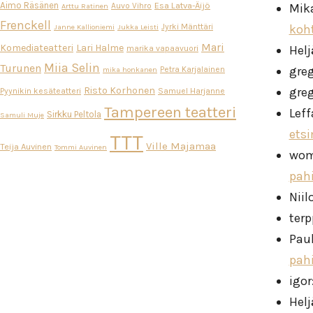
Aimo Räsänen
Esa Latva-Äijö
Auvo Vihro
Mik
Arttu Ratinen
Frenckell
Jyrki Mänttäri
koh
Janne Kallioniemi
Jukka Leisti
Mari
Komediateatteri
Lari Halme
Helj
marika vapaavuori
Miia Selin
Turunen
gre
Petra Karjalainen
mika honkanen
Risto Korhonen
gre
Pyynikin kesäteatteri
Samuel Harjanne
Tampereen teatteri
Leff
Sirkku Peltola
Samuli Muje
ets
TTT
Ville Majamaa
Teija Auvinen
Tommi Auvinen
wo
pah
Niil
ter
Pau
pah
igor
Helj