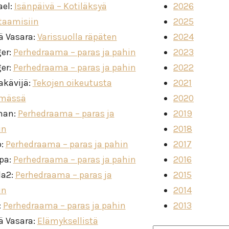
ael
:
Isänpäivä – Kotiläksyä
2026
taamisiin
2025
ä Vasara
:
Varissuolla räpäten
2024
ger
:
Perhedraama – paras ja pahin
2023
ger
:
Perhedraama – paras ja pahin
2022
akävijä
:
Tekojen oikeutusta
2021
imässä
2020
man
:
Perhedraama – paras ja
2019
in
2018
o
:
Perhedraama – paras ja pahin
2017
ppa
:
Perhedraama – paras ja pahin
2016
la2
:
Perhedraama – paras ja
2015
in
2014
:
Perhedraama – paras ja pahin
2013
ä Vasara
:
Elämyksellistä