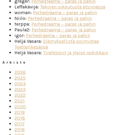
greger
:
Perhedraama – paras ja pahin
Leffakävijä
:
Tekojen oikeutusta etsimässä
woman
:
Perhedraama – paras ja pahin
Niilo
:
Perhedraama – paras ja pahin
terppa
:
Perhedraama – paras ja pahin
Paula2
:
Perhedraama – paras ja pahin
igor
:
Perhedraama – paras ja pahin
Heljä Vasara
:
Elämyksellistä poimintaa
Teatterikesässä
Heljä Vasara
:
Tirehtöörit ja yleisö nokikkain
Arkisto
2026
2025
2024
2023
2022
2021
2020
2019
2018
2017
2016