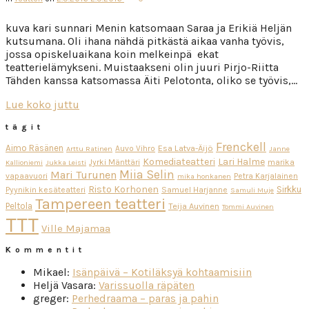
kuva kari sunnari Menin katsomaan Saraa ja Erikiä Heljän
kutsumana. Oli ihana nähdä pitkästä aikaa vanha työvis,
jossa opiskeluaikana koin melkeinpä ekat
teatterielämykseni. Muistaakseni olin juuri Pirjo-Riitta
Tähden kanssa katsomassa Äiti Pelotonta, oliko se työvis,…
Lue koko juttu
tägit
Frenckell
Aimo Räsänen
Esa Latva-Äijö
Auvo Vihro
Arttu Ratinen
Janne
Komediateatteri
Lari Halme
Jyrki Mänttäri
marika
Kallioniemi
Jukka Leisti
Miia Selin
Mari Turunen
vapaavuori
Petra Karjalainen
mika honkanen
Risto Korhonen
Sirkku
Pyynikin kesäteatteri
Samuel Harjanne
Samuli Muje
Tampereen teatteri
Peltola
Teija Auvinen
Tommi Auvinen
TTT
Ville Majamaa
Kommentit
Mikael
:
Isänpäivä – Kotiläksyä kohtaamisiin
Heljä Vasara
:
Varissuolla räpäten
greger
:
Perhedraama – paras ja pahin