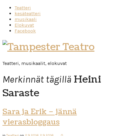
Teatteri
kesäteatteri
musikaali
Elokuvat
Facebook
Tampester
Teatro
Teatteri, musikaalit, elokuvat
Heini
Merkinnät tägillä
Saraste
Sara ja Erik – jännä
vierasbloggaus
in
Teatteri
on
2.9.2016
2.9.2016
0