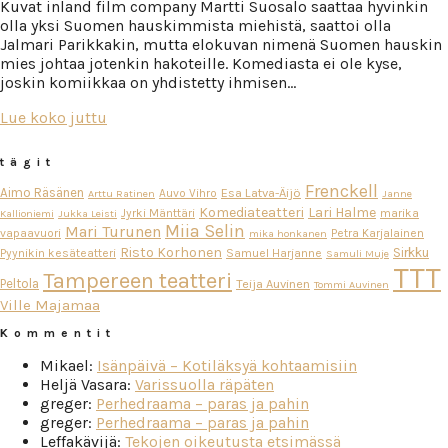
Kuvat inland film company Martti Suosalo saattaa hyvinkin
olla yksi Suomen hauskimmista miehistä, saattoi olla
Jalmari Parikkakin, mutta elokuvan nimenä Suomen hauskin
mies johtaa jotenkin hakoteille. Komediasta ei ole kyse,
joskin komiikkaa on yhdistetty ihmisen…
Lue koko juttu
tägit
Frenckell
Aimo Räsänen
Esa Latva-Äijö
Auvo Vihro
Arttu Ratinen
Janne
Komediateatteri
Lari Halme
Jyrki Mänttäri
marika
Kallioniemi
Jukka Leisti
Miia Selin
Mari Turunen
vapaavuori
Petra Karjalainen
mika honkanen
Risto Korhonen
Sirkku
Pyynikin kesäteatteri
Samuel Harjanne
Samuli Muje
TTT
Tampereen teatteri
Peltola
Teija Auvinen
Tommi Auvinen
Ville Majamaa
Kommentit
Mikael
:
Isänpäivä – Kotiläksyä kohtaamisiin
Heljä Vasara
:
Varissuolla räpäten
greger
:
Perhedraama – paras ja pahin
greger
:
Perhedraama – paras ja pahin
Leffakävijä
:
Tekojen oikeutusta etsimässä