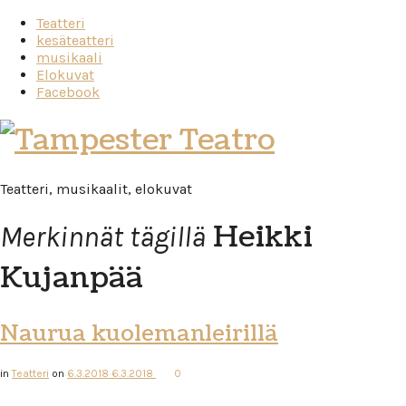
Teatteri
kesäteatteri
musikaali
Elokuvat
Facebook
Tampester
Teatro
Teatteri, musikaalit, elokuvat
Heikki
Merkinnät tägillä
Kujanpää
Naurua kuolemanleirillä
in
Teatteri
on
6.3.2018
6.3.2018
0