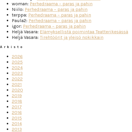
woman
:
Perhedraama – paras ja pahin
Niilo
:
Perhedraama – paras ja pahin
terppa
:
Perhedraama – paras ja pahin
Paula2
:
Perhedraama – paras ja pahin
igor
:
Perhedraama – paras ja pahin
Heljä Vasara
:
Elämyksellistä poimintaa Teatterikesässä
Heljä Vasara
:
Tirehtöörit ja yleisö nokikkain
Arkisto
2026
2025
2024
2023
2022
2021
2020
2019
2018
2017
2016
2015
2014
2013