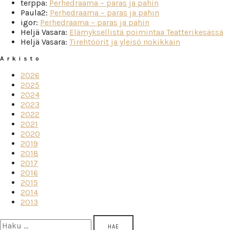
terppa
:
Perhedraama – paras ja pahin
Paula2
:
Perhedraama – paras ja pahin
igor
:
Perhedraama – paras ja pahin
Heljä Vasara
:
Elämyksellistä poimintaa Teatterikesässä
Heljä Vasara
:
Tirehtöörit ja yleisö nokikkain
Arkisto
2026
2025
2024
2023
2022
2021
2020
2019
2018
2017
2016
2015
2014
2013
Haku: