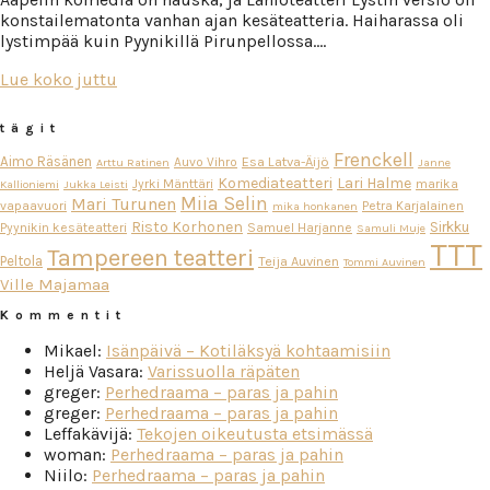
konstailematonta vanhan ajan kesäteatteria. Haiharassa oli
lystimpää kuin Pyynikillä Pirunpellossa….
Lue koko juttu
tägit
Frenckell
Aimo Räsänen
Esa Latva-Äijö
Auvo Vihro
Arttu Ratinen
Janne
Komediateatteri
Lari Halme
Jyrki Mänttäri
marika
Kallioniemi
Jukka Leisti
Miia Selin
Mari Turunen
vapaavuori
Petra Karjalainen
mika honkanen
Risto Korhonen
Sirkku
Pyynikin kesäteatteri
Samuel Harjanne
Samuli Muje
TTT
Tampereen teatteri
Peltola
Teija Auvinen
Tommi Auvinen
Ville Majamaa
Kommentit
Mikael
:
Isänpäivä – Kotiläksyä kohtaamisiin
Heljä Vasara
:
Varissuolla räpäten
greger
:
Perhedraama – paras ja pahin
greger
:
Perhedraama – paras ja pahin
Leffakävijä
:
Tekojen oikeutusta etsimässä
woman
:
Perhedraama – paras ja pahin
Niilo
:
Perhedraama – paras ja pahin