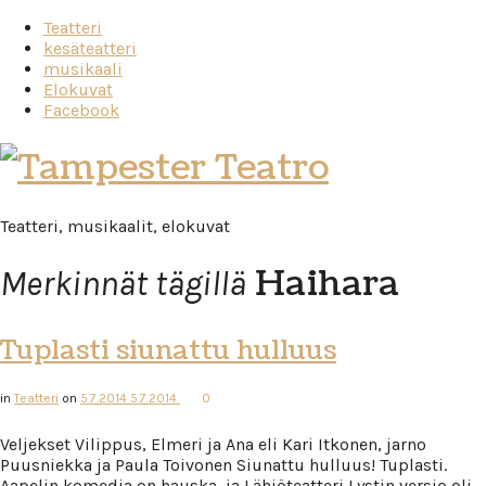
Teatteri
kesäteatteri
musikaali
Elokuvat
Facebook
Tampester
Teatro
Teatteri, musikaalit, elokuvat
Haihara
Merkinnät tägillä
Tuplasti siunattu hulluus
in
Teatteri
on
5.7.2014
5.7.2014
0
Veljekset Vilippus, Elmeri ja Ana eli Kari Itkonen, jarno
Puusniekka ja Paula Toivonen Siunattu hulluus! Tuplasti.
Aapelin komedia on hauska, ja Lähiöteatteri Lystin versio oli