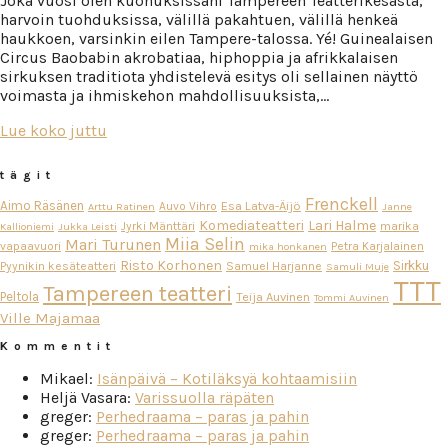
Joka vuosi olen kuohuksissani Tampereen Teatterikesästä,
harvoin tuohduksissa, välillä pakahtuen, välillä henkeä
haukkoen, varsinkin eilen Tampere-talossa. Yé! Guinealaisen
Circus Baobabin akrobatiaa, hiphoppia ja afrikkalaisen
sirkuksen traditiota yhdistelevä esitys oli sellainen näyttö
voimasta ja ihmiskehon mahdollisuuksista,…
Lue koko juttu
tägit
Frenckell
Aimo Räsänen
Esa Latva-Äijö
Auvo Vihro
Arttu Ratinen
Janne
Komediateatteri
Lari Halme
Jyrki Mänttäri
marika
Kallioniemi
Jukka Leisti
Miia Selin
Mari Turunen
vapaavuori
Petra Karjalainen
mika honkanen
Risto Korhonen
Sirkku
Pyynikin kesäteatteri
Samuel Harjanne
Samuli Muje
TTT
Tampereen teatteri
Peltola
Teija Auvinen
Tommi Auvinen
Ville Majamaa
Kommentit
Mikael
:
Isänpäivä – Kotiläksyä kohtaamisiin
Heljä Vasara
:
Varissuolla räpäten
greger
:
Perhedraama – paras ja pahin
greger
:
Perhedraama – paras ja pahin