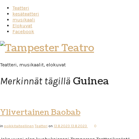
Teatteri
kesäteatteri
musikaali
Elokuvat
Facebook
Tampester
Teatro
Teatteri, musikaalit, elokuvat
Guinea
Merkinnät tägillä
Ylivertainen Baobab
in
poikkitaiteellinen
Teatteri
on
13.8.2023
13.8.2023
0