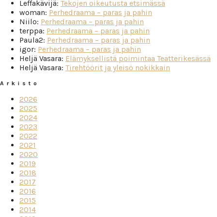
Leffakävijä
:
Tekojen oikeutusta etsimässä
woman
:
Perhedraama – paras ja pahin
Niilo
:
Perhedraama – paras ja pahin
terppa
:
Perhedraama – paras ja pahin
Paula2
:
Perhedraama – paras ja pahin
igor
:
Perhedraama – paras ja pahin
Heljä Vasara
:
Elämyksellistä poimintaa Teatterikesässä
Heljä Vasara
:
Tirehtöörit ja yleisö nokikkain
Arkisto
2026
2025
2024
2023
2022
2021
2020
2019
2018
2017
2016
2015
2014