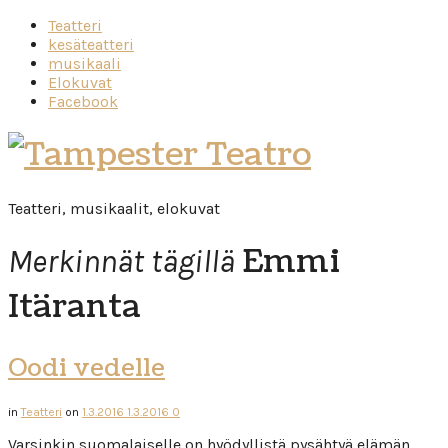
Teatteri
kesäteatteri
musikaali
Elokuvat
Facebook
Tampester
Teatro
Teatteri, musikaalit, elokuvat
Emmi
Merkinnät tägillä
Itäranta
Oodi vedelle
in
Teatteri
on
1.3.2016
1.3.2016
0
Varsinkin suomalaiselle on hyödyllistä pysähtyä elämän