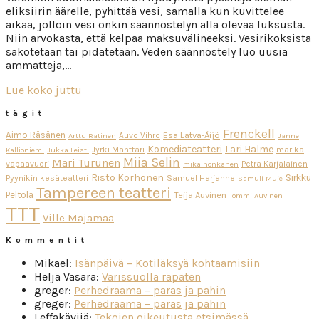
eliksiirin äärelle, pyhittää vesi, samalla kun kuvittelee
aikaa, jolloin vesi onkin säännöstelyn alla olevaa luksusta.
Niin arvokasta, että kelpaa maksuvälineeksi. Vesirikoksista
sakotetaan tai pidätetään. Veden säännöstely luo uusia
ammatteja,…
Lue koko juttu
tägit
Frenckell
Aimo Räsänen
Esa Latva-Äijö
Auvo Vihro
Arttu Ratinen
Janne
Komediateatteri
Lari Halme
Jyrki Mänttäri
marika
Kallioniemi
Jukka Leisti
Miia Selin
Mari Turunen
vapaavuori
Petra Karjalainen
mika honkanen
Risto Korhonen
Sirkku
Pyynikin kesäteatteri
Samuel Harjanne
Samuli Muje
Tampereen teatteri
Peltola
Teija Auvinen
Tommi Auvinen
TTT
Ville Majamaa
Kommentit
Mikael
:
Isänpäivä – Kotiläksyä kohtaamisiin
Heljä Vasara
:
Varissuolla räpäten
greger
:
Perhedraama – paras ja pahin
greger
:
Perhedraama – paras ja pahin
Leffakävijä
:
Tekojen oikeutusta etsimässä