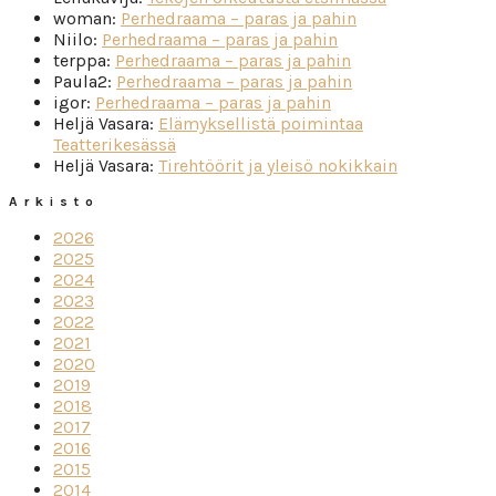
woman
:
Perhedraama – paras ja pahin
Niilo
:
Perhedraama – paras ja pahin
terppa
:
Perhedraama – paras ja pahin
Paula2
:
Perhedraama – paras ja pahin
igor
:
Perhedraama – paras ja pahin
Heljä Vasara
:
Elämyksellistä poimintaa
Teatterikesässä
Heljä Vasara
:
Tirehtöörit ja yleisö nokikkain
Arkisto
2026
2025
2024
2023
2022
2021
2020
2019
2018
2017
2016
2015
2014