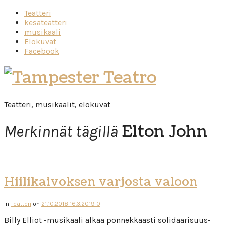
Teatteri
kesäteatteri
musikaali
Elokuvat
Facebook
Tampester
Teatro
Teatteri, musikaalit, elokuvat
Elton John
Merkinnät tägillä
Hiilikaivoksen varjosta valoon
in
Teatteri
on
21.10.2018
16.3.2019
0
Billy Elliot -musikaali alkaa ponnekkaasti solidaarisuus-