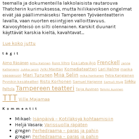
teemalla ja dokumenteilla lakkolaisista rautarouva
Thatcherin kurimuksessa, mutta hiilikaivoksen ongelmat
eivät jää päällimmäiseksi Tampereen Työväenteatterin
lavalla, vaan nuorten esiintyjien valloittavuus.
Kaivosyhteisö on silti olennainen. Karskit duunarit
käyttävät karskia kieltä, kavahtavat…
Lue koko juttu
tägit
Frenckell
Aimo Räsänen
Esa Latva-Äijö
Auvo Vihro
Arttu Ratinen
Janne
Komediateatteri
Lari Halme
Jyrki Mänttäri
marika
Kallioniemi
Jukka Leisti
Miia Selin
Mari Turunen
vapaavuori
Petra Karjalainen
mika honkanen
Risto Korhonen
Sirkku
Pyynikin kesäteatteri
Samuel Harjanne
Samuli Muje
Tampereen teatteri
Peltola
Teija Auvinen
Tommi Auvinen
TTT
Ville Majamaa
Kommentit
Mikael
:
Isänpäivä – Kotiläksyä kohtaamisiin
Heljä Vasara
:
Varissuolla räpäten
greger
:
Perhedraama – paras ja pahin
greger
:
Perhedraama – paras ja pahin