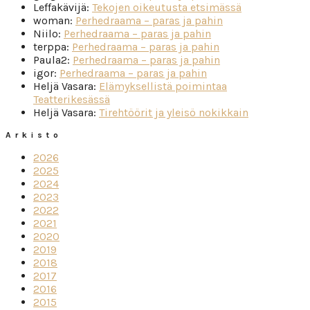
Leffakävijä
:
Tekojen oikeutusta etsimässä
woman
:
Perhedraama – paras ja pahin
Niilo
:
Perhedraama – paras ja pahin
terppa
:
Perhedraama – paras ja pahin
Paula2
:
Perhedraama – paras ja pahin
igor
:
Perhedraama – paras ja pahin
Heljä Vasara
:
Elämyksellistä poimintaa
Teatterikesässä
Heljä Vasara
:
Tirehtöörit ja yleisö nokikkain
Arkisto
2026
2025
2024
2023
2022
2021
2020
2019
2018
2017
2016
2015