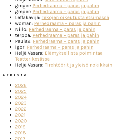
greger
:
Perhedraama – paras ja pahin
greger
:
Perhedraama – paras ja pahin
Leffakävijä
:
Tekojen oikeutusta etsimässä
woman
:
Perhedraama – paras ja pahin
Niilo
:
Perhedraama – paras ja pahin
terppa
:
Perhedraama – paras ja pahin
Paula2
:
Perhedraama – paras ja pahin
igor
:
Perhedraama – paras ja pahin
Heljä Vasara
:
Elämyksellistä poimintaa
Teatterikesässä
Heljä Vasara
:
Tirehtöörit ja yleisö nokikkain
Arkisto
2026
2025
2024
2023
2022
2021
2020
2019
2018
2017