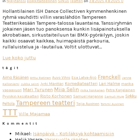
in
Nykytanssi
poikkitaiteellinen
Sirkus
Teatteri
on
3.8.2025
4.8.2025
0
Hollantilainen ISH Dance Collectiven kymmenhenkinen
ryhmä vauhditti villin varaslähdön Tampereen
Teatterikesään Tampere-talossa lauantaina. Tanssiryhmän
jokainen jäsen tuo panoksensa kunkin lisäpainotuksella
akrobatiaan, sirkustaiteiluun tai BMX-pyöräilyyn, joskin
kaikki osaavat kaikkea, huimapäistä parkouria,
rullaluistelua ja -lautailua. Voltit ulottuvat…
Lue koko juttu
tägit
Frenckell
Aimo Räsänen
Esa Latva-Äijö
Auvo Vihro
Arttu Ratinen
Janne
Komediateatteri
Lari Halme
Jyrki Mänttäri
marika
Kallioniemi
Jukka Leisti
Miia Selin
Mari Turunen
vapaavuori
Petra Karjalainen
mika honkanen
Risto Korhonen
Sirkku
Pyynikin kesäteatteri
Samuel Harjanne
Samuli Muje
Tampereen teatteri
Peltola
Teija Auvinen
Tommi Auvinen
TTT
Ville Majamaa
Kommentit
Mikael
:
Isänpäivä – Kotiläksyä kohtaamisiin
Heljä Vasara
:
Varissuolla räpäten