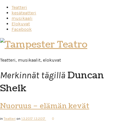
Teatteri
kesäteatteri
musikaali
Elokuvat
Facebook
Tampester
Teatro
Teatteri, musikaalit, elokuvat
Duncan
Merkinnät tägillä
Sheik
Nuoruus – elämän kevät
in
Teatteri
on
1.3.2017
1.3.2017
0