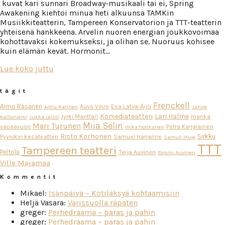
​kuvat kari sunnari Broadway-musikaali tai ei, Spring
Awakening kiehtoi minua heti alkuunsa TAMKin
Musiikkiteatterin, Tampereen Konservatorion ja TTT-teatterin
yhteisenä hankkeena. Arvelin nuoren energian joukkovoimaa
kohottavaksi kokemukseksi, ja olihan se. Nuoruus kohisee
kuin elämän kevät. Hormonit…
Lue koko juttu
tägit
Frenckell
Aimo Räsänen
Esa Latva-Äijö
Auvo Vihro
Arttu Ratinen
Janne
Komediateatteri
Lari Halme
Jyrki Mänttäri
marika
Kallioniemi
Jukka Leisti
Miia Selin
Mari Turunen
vapaavuori
Petra Karjalainen
mika honkanen
Risto Korhonen
Sirkku
Pyynikin kesäteatteri
Samuel Harjanne
Samuli Muje
TTT
Tampereen teatteri
Peltola
Teija Auvinen
Tommi Auvinen
Ville Majamaa
Kommentit
Mikael
:
Isänpäivä – Kotiläksyä kohtaamisiin
Heljä Vasara
:
Varissuolla räpäten
greger
:
Perhedraama – paras ja pahin
greger
:
Perhedraama – paras ja pahin