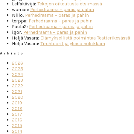
Leffakävijä
:
Tekojen oikeutusta etsimässä
woman
:
Perhedraama – paras ja pahin
Niilo
:
Perhedraama – paras ja pahin
terppa
:
Perhedraama – paras ja pahin
Paula2
:
Perhedraama – paras ja pahin
igor
:
Perhedraama – paras ja pahin
Heljä Vasara
:
Elämyksellistä poimintaa Teatterikesässä
Heljä Vasara
:
Tirehtöörit ja yleisö nokikkain
Arkisto
2026
2025
2024
2023
2022
2021
2020
2019
2018
2017
2016
2015
2014