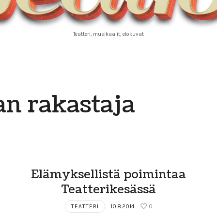
Teatteri, musikaalit, elokuvat
n rakastaja
Elämyksellistä poimintaa
Teatterikesässä
TEATTERI
10.8.2014
0