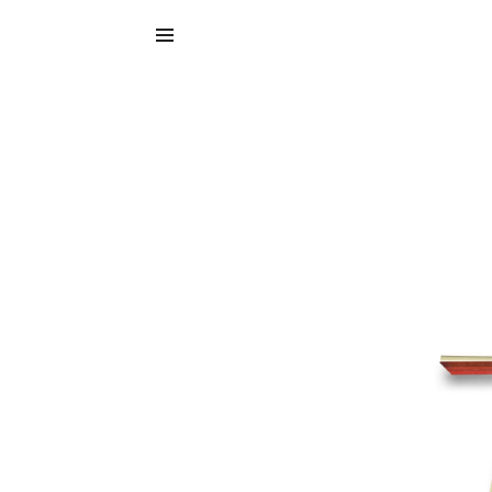
Tam
Teat