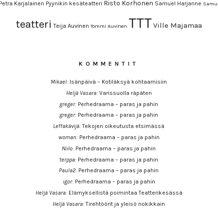
Risto Korhonen
Petra Karjalainen
Pyynikin kesäteatteri
Samuel Harjanne
Samul
TTT
teatteri
Ville Majamaa
Teija Auvinen
Tommi Auvinen
KOMMENTIT
Mikael
:
Isänpäivä – Kotiläksyä kohtaamisiin
Heljä Vasara
:
Varissuolla räpäten
greger
:
Perhedraama – paras ja pahin
greger
:
Perhedraama – paras ja pahin
Leffakävijä
:
Tekojen oikeutusta etsimässä
woman
:
Perhedraama – paras ja pahin
Niilo
:
Perhedraama – paras ja pahin
terppa
:
Perhedraama – paras ja pahin
Paula2
:
Perhedraama – paras ja pahin
igor
:
Perhedraama – paras ja pahin
Heljä Vasara
:
Elämyksellistä poimintaa Teatterikesässä
Heljä Vasara
:
Tirehtöörit ja yleisö nokikkain