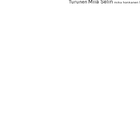
Miia Selin
Turunen
mika honkanen