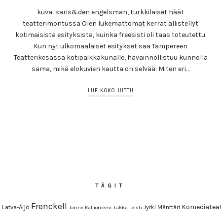
kuva: saris&den engelsman, turkkilaiset häät
teatterimontussa Olen lukemattomat kerrat ällistellyt
kotimaisista esityksista, kuinka freesisti oli taas toteutettu.
Kun nyt ulkomaalaiset esitykset saa Tampereen
Teatterikesässä kotipaikkakunalle, havainnollistuu kunnolla
sama, mikä elokuvien kautta on selvää: Miten eri…
LUE KOKO JUTTU
TÄGIT
Frenckell
Komediateat
 Latva-Äijö
Jyrki Mänttäri
Janne Kallioniemi
Jukka Leisti