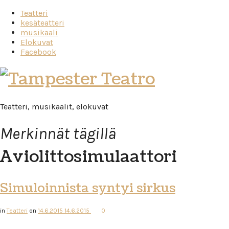
Teatteri
kesäteatteri
musikaali
Elokuvat
Facebook
Tampester
Teatro
Teatteri, musikaalit, elokuvat
Merkinnät tägillä
Aviolittosimulaattori
Simuloinnista syntyi sirkus
in
Teatteri
on
14.6.2015
14.6.2015
0