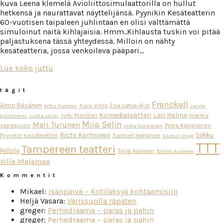
kuva Leena klemelä Avioliittosimulaattorilla on hullut
hetkensä ja naurattavat näyttelijänsä. Pyynikin Kesäteatterin
60-vuotisen taipaleen juhlintaan en olisi välttämättä
simuloinut näitä kihlajaisia. Hmm..Kihlausta tuskin voi pitää
paljastuksena tässä yhteydessä. Milloin on nähty
kesäteatteria, jossa venkoileva pääpari…
Lue koko juttu
tägit
Frenckell
Aimo Räsänen
Esa Latva-Äijö
Auvo Vihro
Arttu Ratinen
Janne
Komediateatteri
Lari Halme
Jyrki Mänttäri
marika
Kallioniemi
Jukka Leisti
Miia Selin
Mari Turunen
vapaavuori
Petra Karjalainen
mika honkanen
Risto Korhonen
Sirkku
Pyynikin kesäteatteri
Samuel Harjanne
Samuli Muje
TTT
Tampereen teatteri
Peltola
Teija Auvinen
Tommi Auvinen
Ville Majamaa
Kommentit
Mikael
:
Isänpäivä – Kotiläksyä kohtaamisiin
Heljä Vasara
:
Varissuolla räpäten
greger
:
Perhedraama – paras ja pahin
greger
:
Perhedraama – paras ja pahin