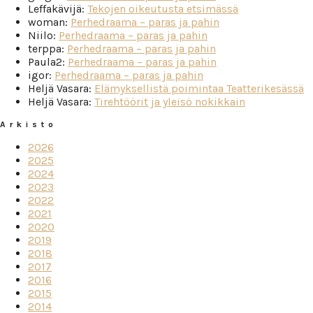
Leffakävijä
:
Tekojen oikeutusta etsimässä
woman
:
Perhedraama – paras ja pahin
Niilo
:
Perhedraama – paras ja pahin
terppa
:
Perhedraama – paras ja pahin
Paula2
:
Perhedraama – paras ja pahin
igor
:
Perhedraama – paras ja pahin
Heljä Vasara
:
Elämyksellistä poimintaa Teatterikesässä
Heljä Vasara
:
Tirehtöörit ja yleisö nokikkain
Arkisto
2026
2025
2024
2023
2022
2021
2020
2019
2018
2017
2016
2015
2014