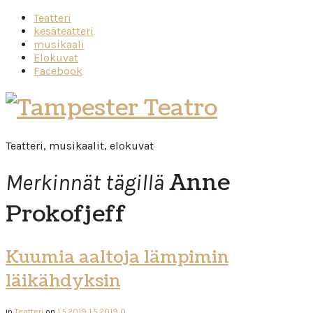
Teatteri
kesäteatteri
musikaali
Elokuvat
Facebook
Tampester
Teatro
Teatteri, musikaalit, elokuvat
Anne
Merkinnät tägillä
Prokofjeff
Kuumia aaltoja lämpimin
läikähdyksin
in
Teatteri
on
1.5.2019
1.5.2019
0