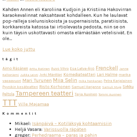
Kahden Annen eli Karoliina Kudjoin ja Kristiina Hakovirran
karaokevalinnat naksahtavat kohdalleen. Kun he laulavat
pop-ralleja sielunsiskoista ja supernaisista, paratiisista,
korkkareista katossa tai irtiolevasta pedosta, niin se on
kuin täysin uskottavasti omasta elämästään vetelisivät. En
ole…
Lue koko juttu
tägit
Frenckell
Aimo Räsänen
Esa Latva-Äijö
Auvo Vihro
Arttu Ratinen
Janne
Komediateatteri
Lari Halme
Jyrki Mänttäri
marika
Kallioniemi
Jukka Leisti
Miia Selin
Mari Turunen
vapaavuori
Petra Karjalainen
mika honkanen
Risto Korhonen
Sirkku
Pyynikin kesäteatteri
Samuel Harjanne
Samuli Muje
Tampereen teatteri
Peltola
Teija Auvinen
Tommi Auvinen
TTT
Ville Majamaa
Kommentit
Mikael
:
Isänpäivä – Kotiläksyä kohtaamisiin
Heljä Vasara
:
Varissuolla räpäten
greger
:
Perhedraama – paras ja pahin