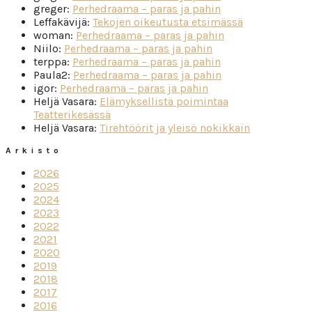
greger
:
Perhedraama – paras ja pahin
Leffakävijä
:
Tekojen oikeutusta etsimässä
woman
:
Perhedraama – paras ja pahin
Niilo
:
Perhedraama – paras ja pahin
terppa
:
Perhedraama – paras ja pahin
Paula2
:
Perhedraama – paras ja pahin
igor
:
Perhedraama – paras ja pahin
Heljä Vasara
:
Elämyksellistä poimintaa
Teatterikesässä
Heljä Vasara
:
Tirehtöörit ja yleisö nokikkain
Arkisto
2026
2025
2024
2023
2022
2021
2020
2019
2018
2017
2016