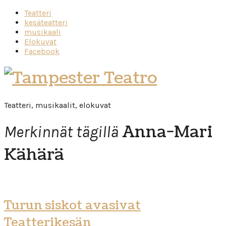
Teatteri
kesäteatteri
musikaali
Elokuvat
Facebook
Tampester
Teatro
Teatteri, musikaalit, elokuvat
Anna-Mari
Merkinnät tägillä
Kähärä
Turun siskot avasivat
Teatterikesän