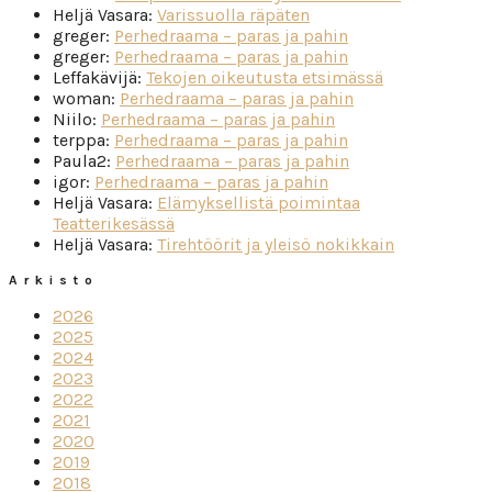
Heljä Vasara
:
Varissuolla räpäten
greger
:
Perhedraama – paras ja pahin
greger
:
Perhedraama – paras ja pahin
Leffakävijä
:
Tekojen oikeutusta etsimässä
woman
:
Perhedraama – paras ja pahin
Niilo
:
Perhedraama – paras ja pahin
terppa
:
Perhedraama – paras ja pahin
Paula2
:
Perhedraama – paras ja pahin
igor
:
Perhedraama – paras ja pahin
Heljä Vasara
:
Elämyksellistä poimintaa
Teatterikesässä
Heljä Vasara
:
Tirehtöörit ja yleisö nokikkain
Arkisto
2026
2025
2024
2023
2022
2021
2020
2019
2018