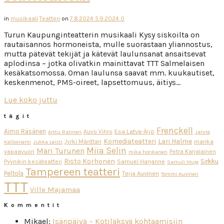
in
musikaali
Teatteri
on
7.8.2024
5.9.2024
0
Turun Kaupunginteatterin musikaali Kysy siskoilta on
rautaisannos hormoneista, mulle suorastaan yliannostus,
mutta pätevät tekijät ja kätevät laulunsanat ansaitsevat
aplodinsa – jotka olivatkin mainittavat TTT Salmelaisen
kesäkatsomossa. Oman laulunsa saavat mm. kuukautiset,
keskenmenot, PMS-oireet, lapsettomuus, äitiys…
Lue koko juttu
tägit
Frenckell
Aimo Räsänen
Esa Latva-Äijö
Auvo Vihro
Arttu Ratinen
Janne
Komediateatteri
Lari Halme
Jyrki Mänttäri
marika
Kallioniemi
Jukka Leisti
Miia Selin
Mari Turunen
vapaavuori
Petra Karjalainen
mika honkanen
Risto Korhonen
Sirkku
Pyynikin kesäteatteri
Samuel Harjanne
Samuli Muje
Tampereen teatteri
Peltola
Teija Auvinen
Tommi Auvinen
TTT
Ville Majamaa
Kommentit
Mikael
:
Isänpäivä – Kotiläksyä kohtaamisiin